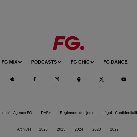
FG MIX
PODCASTS
FG CHIC
FG DANCE
blicité - Agence FG
DAB+
Règlement des jeux
Légal - Confidentiali
Archives
2026
2025
2024
2023
2022