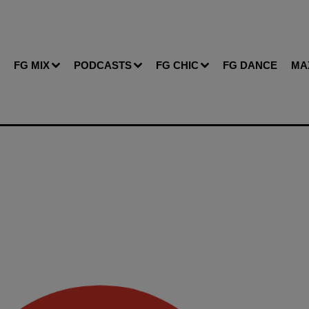
FG MIX
PODCASTS
FG CHIC
FG DANCE
MA