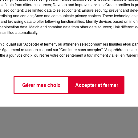
ns of data from different sources; Develop and improve services; Create profiles to 
alised content; Use limited data to select content; Ensure security, prevent and detect
ertising and content; Save and communicate privacy choices. These technologies
and browsing data to offer following functionalities: Identify devices based on infor
eolocation data; Match and combine data from other data sources; Link different de
nsmitted automatically.
cliquant sur "Accepter et fermer", ou affiner en sélectionnant les finalités et/ou pa
 également refuser en cliquant sur "Continuer sans accepter". Vos préférences ne 
tre à jour vos choix, ou retirer votre consentement à tout moment via le lien "Gérer 
Gérer mes choix
Accepter et fermer