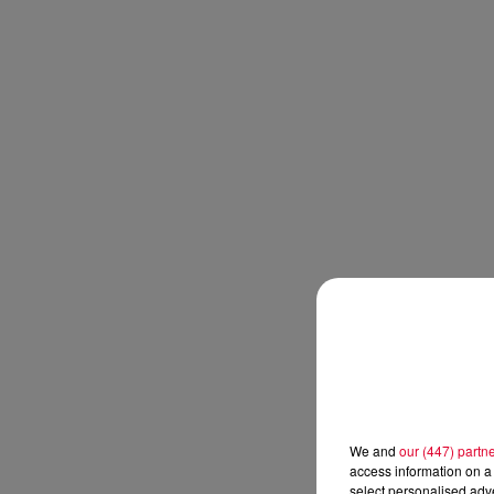
We and
our (447) partn
access information on a 
select personalised ad