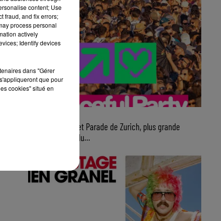
personalise content; Use
 fraud, and fix errors;
 may process personal
mation actively
vices; Identify devices
rtenaires dans "Gérer
s'appliqueront que pour
les cookies" situé en
7 août 2026
Ce samedi, Street Parade de Zurich, plus grande
parade électro du...