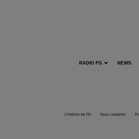
RADIO FG.
NEWS
L'histoire de FG
Nous contacter
Pu