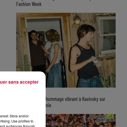
Fashion Week
uer sans accepter
7 août 2026
Parcels rend un hommage vibrant à Kavinsky sur
scène en Californie
erest: Store and/or
tising; Use profiles to
tand audiences through