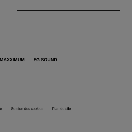
MAXXIMUM
FG SOUND
té
Gestion des cookies
Plan du site