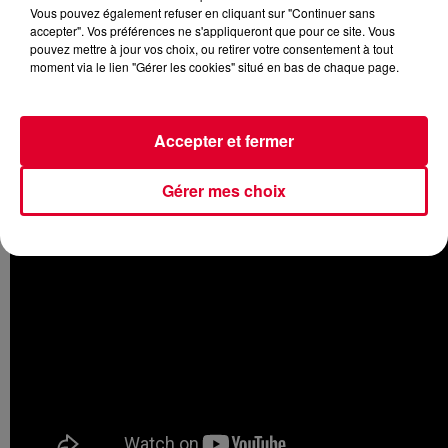
Vous pouvez également refuser en cliquant sur "Continuer sans
accepter". Vos préférences ne s'appliqueront que pour ce site. Vous
pouvez mettre à jour vos choix, ou retirer votre consentement à tout
moment via le lien "Gérer les cookies" situé en bas de chaque page.
Vous serez probablement surpris en écoutant le dernier
morceau des frères canadiens. Intitulé
Always
, il est en effet
plus calme que les titres joués habituellement par
Dvbbs
Accepter et fermer
qui a décidé de le mettre gratuitement à disposition !
Gérer mes choix