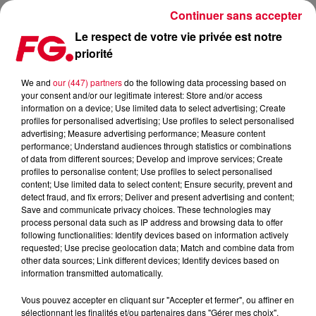
Continuer sans accepter
Le respect de votre vie privée est notre
priorité
DVBBS OFFRE SON NOUVEAU TITRE !
We and
our (447) partners
do the following data processing based on
your consent and/or our legitimate interest: Store and/or access
Publié : 5 mai 2015 à 11h24 par La rédaction
information on a device; Use limited data to select advertising; Create
profiles for personalised advertising; Use profiles to select personalised
advertising; Measure advertising performance; Measure content
performance; Understand audiences through statistics or combinations
of data from different sources; Develop and improve services; Create
profiles to personalise content; Use profiles to select personalised
content; Use limited data to select content; Ensure security, prevent and
detect fraud, and fix errors; Deliver and present advertising and content;
Save and communicate privacy choices. These technologies may
process personal data such as IP address and browsing data to offer
following functionalities: Identify devices based on information actively
requested; Use precise geolocation data; Match and combine data from
other data sources; Link different devices; Identify devices based on
information transmitted automatically.
Vous pouvez accepter en cliquant sur "Accepter et fermer", ou affiner en
sélectionnant les finalités et/ou partenaires dans "Gérer mes choix".