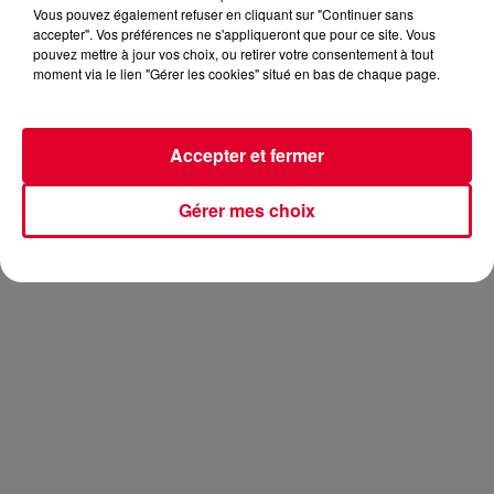
Vous pouvez également refuser en cliquant sur "Continuer sans
accepter". Vos préférences ne s'appliqueront que pour ce site. Vous
pouvez mettre à jour vos choix, ou retirer votre consentement à tout
moment via le lien "Gérer les cookies" situé en bas de chaque page.
Deja vu
est le tout dernier morceau du duo canadien. Les
frères viennent de sortir ce titre parfaitement dans le style
qu’on leur connait.
Accepter et fermer
Regardez le clip officiel de
Deja vu
:
Gérer mes choix