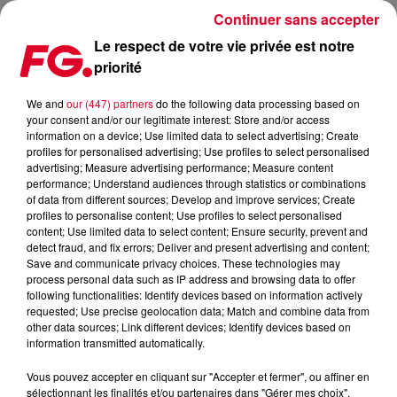
Continuer sans accepter
Le respect de votre vie privée est notre
priorité
DU DEJA VU POUR DVBBS !
We and
our (447) partners
do the following data processing based on
your consent and/or our legitimate interest: Store and/or access
Publié : 22 septembre 2014 à 9h10 par La rédaction
information on a device; Use limited data to select advertising; Create
profiles for personalised advertising; Use profiles to select personalised
advertising; Measure advertising performance; Measure content
performance; Understand audiences through statistics or combinations
of data from different sources; Develop and improve services; Create
profiles to personalise content; Use profiles to select personalised
content; Use limited data to select content; Ensure security, prevent and
detect fraud, and fix errors; Deliver and present advertising and content;
Save and communicate privacy choices. These technologies may
process personal data such as IP address and browsing data to offer
following functionalities: Identify devices based on information actively
requested; Use precise geolocation data; Match and combine data from
other data sources; Link different devices; Identify devices based on
information transmitted automatically.
Vous pouvez accepter en cliquant sur "Accepter et fermer", ou affiner en
sélectionnant les finalités et/ou partenaires dans "Gérer mes choix".