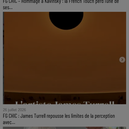
FG CHIC – Hommage à Kavinsky : la French Touch perd l'une de
ses...
26 juillet 2026
FG CHIC : James Turrell repousse les limites de la perception
avec...