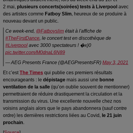
2 mai,
plusieurs concerts(soirées) tests à Liverpool
avec
des artistes comme
Fatboy Slim
, heureux de se produire à
nouveau devant un public.
Ce week-end,
@Fatboyslim
était à l'affiche de
#TheFirstDance
, le concert test en discothèque de
#Liverpool
avec 3000 spectateurs ! �x}0
pic.twitter.com/M0dnaL6N89
— AEG Presents France (@AEGPresentsFR)
May 3, 2021
Et c’est
The Times
qui publie ces premiers résultats
encourageants : le
dépistage
mais aussi une
bonne
ventilation de la salle
(qu’on oublie souvent de mentionner)
permettraient de réduire drastiquement la circulation et la
transmission du virus. Une excellente nouvelle chez nos
voisins anglais alors que le pays abandonnera (sauf contre
ordre) les dernières restrictions liées au Covid,
le 21 juin
prochain
.
[
Source
]