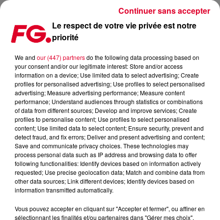
Continuer sans accepter
Le respect de votre vie privée est notre
priorité
DANSER, PAS PLUS RISQUÉ QUE DE FAIRE SON SHOPPING !
We and
our (447) partners
do the following data processing based on
your consent and/or our legitimate interest: Store and/or access
Publié : 20 mai 2021 à 9h59 par Christophe HUBERT
information on a device; Use limited data to select advertising; Create
profiles for personalised advertising; Use profiles to select personalised
advertising; Measure advertising performance; Measure content
performance; Understand audiences through statistics or combinations
of data from different sources; Develop and improve services; Create
profiles to personalise content; Use profiles to select personalised
content; Use limited data to select content; Ensure security, prevent and
detect fraud, and fix errors; Deliver and present advertising and content;
Save and communicate privacy choices. These technologies may
process personal data such as IP address and browsing data to offer
following functionalities: Identify devices based on information actively
requested; Use precise geolocation data; Match and combine data from
other data sources; Link different devices; Identify devices based on
information transmitted automatically.
Vous pouvez accepter en cliquant sur "Accepter et fermer", ou affiner en
sélectionnant les finalités et/ou partenaires dans "Gérer mes choix".