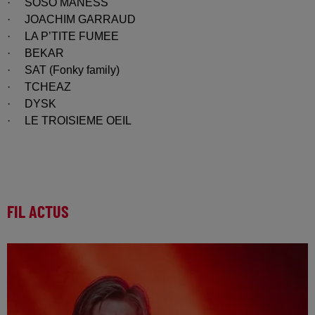
· SOSO MANESS
· JOACHIM GARRAUD
· LA P’TITE FUMEE
· BEKAR
· SAT (Fonky family)
· TCHEAZ
· DYSK
· LE TROISIEME OEIL
FIL ACTUS