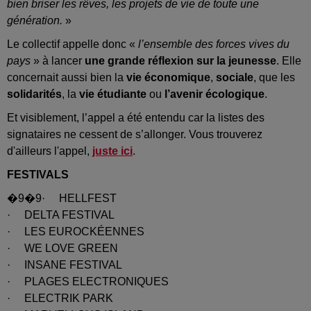
bien briser les rêves, les projets de vie de toute une
génération.
»
Le collectif appelle donc «
l’ensemble des forces vives du
pays
» à lancer
une grande réflexion sur la jeunesse
. Elle
concernait aussi bien la
vie économique
,
sociale
, que les
solidarités
, la
vie étudiante
ou
l’avenir écologique
.
Et visiblement, l’appel a été entendu car la listes des
signataires ne cessent de s’allonger. Vous trouverez
d'ailleurs l'appel,
juste ici
.
FESTIVALS
�9�9· HELLFEST
· DELTA FESTIVAL
· LES EUROCKÉENNES
· WE LOVE GREEN
· INSANE FESTIVAL
· PLAGES ELECTRONIQUES
· ELECTRIK PARK