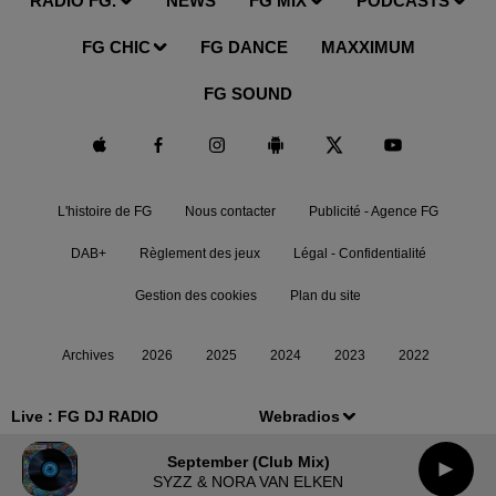
RADIO FG.
NEWS
FG MIX
PODCASTS
FG CHIC
FG DANCE
MAXXIMUM
FG SOUND
L'histoire de FG
Nous contacter
Publicité - Agence FG
DAB+
Règlement des jeux
Légal - Confidentialité
Gestion des cookies
Plan du site
Archives
2026
2025
2024
2023
2022
Live :
FG DJ RADIO
Webradios
September (club Mix)
SYZZ & NORA VAN ELKEN