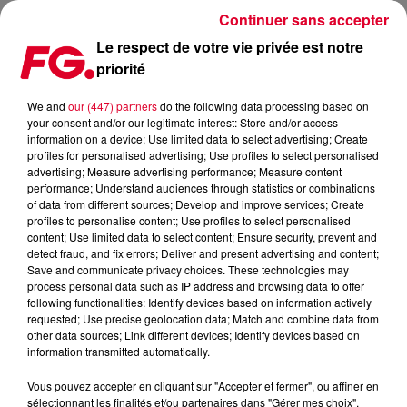
Continuer sans accepter
Le respect de votre vie privée est notre
priorité
CRÉATION DES « ÉTATS D'URGENCE DE LA JEUNESSE »
We and
our (447) partners
do the following data processing based on
your consent and/or our legitimate interest: Store and/or access
Publié : 4 mars 2021 à 11h24 par Christophe HUBERT
information on a device; Use limited data to select advertising; Create
profiles for personalised advertising; Use profiles to select personalised
advertising; Measure advertising performance; Measure content
performance; Understand audiences through statistics or combinations
of data from different sources; Develop and improve services; Create
profiles to personalise content; Use profiles to select personalised
content; Use limited data to select content; Ensure security, prevent and
detect fraud, and fix errors; Deliver and present advertising and content;
Save and communicate privacy choices. These technologies may
process personal data such as IP address and browsing data to offer
following functionalities: Identify devices based on information actively
requested; Use precise geolocation data; Match and combine data from
other data sources; Link different devices; Identify devices based on
information transmitted automatically.
Vous pouvez accepter en cliquant sur "Accepter et fermer", ou affiner en
sélectionnant les finalités et/ou partenaires dans "Gérer mes choix".