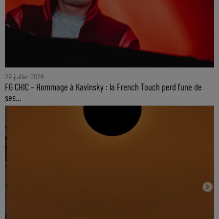
29 juillet 2026
FG CHIC – Hommage à Kavinsky : la French Touch perd l'une de
ses...