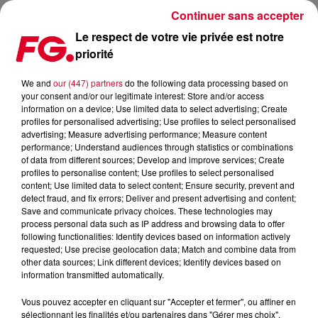
Continuer sans accepter
Le respect de votre vie privée est notre
priorité
COUP DE COEUR FG : SUBLIME REMIX D'ERIC KUPPER DE 'LOVE HANGOVER'
DE DIANA ROSS
We and
our (447) partners
do the following data processing based on
your consent and/or our legitimate interest: Store and/or access
information on a device; Use limited data to select advertising; Create
Publié : 14 janvier 2021 à 6h26 par Antony Harari
profiles for personalised advertising; Use profiles to select personalised
advertising; Measure advertising performance; Measure content
performance; Understand audiences through statistics or combinations
of data from different sources; Develop and improve services; Create
profiles to personalise content; Use profiles to select personalised
content; Use limited data to select content; Ensure security, prevent and
detect fraud, and fix errors; Deliver and present advertising and content;
Save and communicate privacy choices. These technologies may
process personal data such as IP address and browsing data to offer
following functionalities: Identify devices based on information actively
requested; Use precise geolocation data; Match and combine data from
other data sources; Link different devices; Identify devices based on
information transmitted automatically.
Vous pouvez accepter en cliquant sur "Accepter et fermer", ou affiner en
sélectionnant les finalités et/ou partenaires dans "Gérer mes choix".