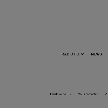
RADIO FG.
NEWS
L'histoire de FG
Nous contacter
Pu