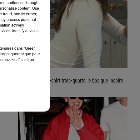
tand audiences through
personalise content; Use
 fraud, and fix errors;
 may process personal
mation actively
vices; Identify devices
rtenaires dans "Gérer
s'appliqueront que pour
les cookies" situé en
23 juillet 2026
FG CHIC : Le tee-shirt trois-quarts, le basique inspiré
de Jane...