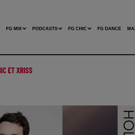
FG MIX
PODCASTS
FG CHIC
FG DANCE
MA
IC ET XRISS