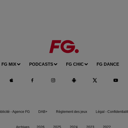
FG MIX
PODCASTS
FG CHIC
FG DANCE
blicité - Agence FG
DAB+
Règlement des jeux
Légal - Confidentiali
Archives
2026
2025
2024
2023
2022