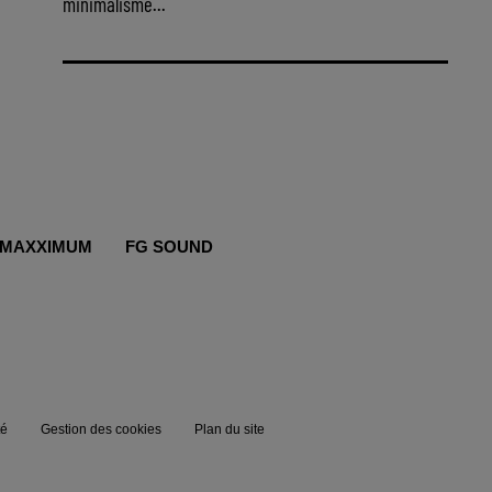
minimalisme...
MAXXIMUM
FG SOUND
té
Gestion des cookies
Plan du site