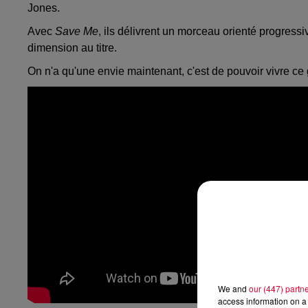
Jones.
Avec
Save Me
, ils délivrent un morceau orienté progres
dimension au titre.
On n'a qu'une envie maintenant, c'est de pouvoir vivre ce 
We and
our (447) partn
access information on a 