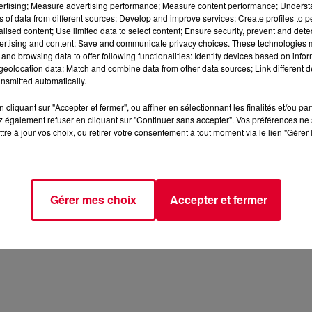
vertising; Measure advertising performance; Measure content performance; Unders
ns of data from different sources; Develop and improve services; Create profiles to 
alised content; Use limited data to select content; Ensure security, prevent and detect
ertising and content; Save and communicate privacy choices. These technologies
and browsing data to offer following functionalities: Identify devices based on infor
eolocation data; Match and combine data from other data sources; Link different de
nsmitted automatically.
cliquant sur "Accepter et fermer", ou affiner en sélectionnant les finalités et/ou pa
 également refuser en cliquant sur "Continuer sans accepter". Vos préférences ne 
tre à jour vos choix, ou retirer votre consentement à tout moment via le lien "Gérer 
Gérer mes choix
Accepter et fermer