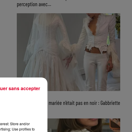
perception avec...
uer sans accepter
24 juillet 2026
FG CHIC : Non, la mariée n'était pas en noir : Gabbriette
a choisi...
erest: Store and/or
tising; Use profiles to