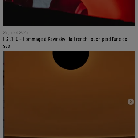
29 juillet 2026
FG CHIC – Hommage à Kavinsky : la French Touch perd l'une de
ses...