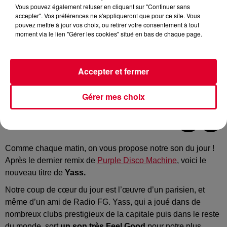
Vous pouvez également refuser en cliquant sur "Continuer sans
accepter". Vos préférences ne s'appliqueront que pour ce site. Vous
pouvez mettre à jour vos choix, ou retirer votre consentement à tout
moment via le lien "Gérer les cookies" situé en bas de chaque page.
Accepter et fermer
Gérer mes choix
Crédit :
Facebook Officiel Yass
Comme chaque matin, on vous propose notre son du jour !
Après le dernier remix de
Purple Disco Machine
, voici le
nouveau titre de
Yass.
Notre coup de cœur du jour est l’œuvre d’un parisien, et
même d’un ami de Radio FG. Yass, qui a joué dans de
nombreux clubs prestigieux de la capitale puis dans le reste
du monde, sort
un son très Feel Good
pour notre plus