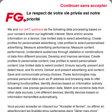
Continuer sans accepter
Le respect de votre vie privée est notre
priorité
COUP DE CŒUR FG : DELIVER US, LE NOUVEAU YASS
We and
our (447) partners
do the following data processing based on
your consent and/or our legitimate interest: Store and/or access
Publié : 5 juillet 2021 à 5h42 par Antony Harari
information on a device; Use limited data to select advertising; Create
profiles for personalised advertising; Use profiles to select personalised
advertising; Measure advertising performance; Measure content
performance; Understand audiences through statistics or combinations
of data from different sources; Develop and improve services; Create
profiles to personalise content; Use profiles to select personalised
content; Use limited data to select content; Ensure security, prevent and
detect fraud, and fix errors; Deliver and present advertising and content;
Save and communicate privacy choices. These technologies may
process personal data such as IP address and browsing data to offer
following functionalities: Identify devices based on information actively
requested; Use precise geolocation data; Match and combine data from
other data sources; Link different devices; Identify devices based on
information transmitted automatically.
Vous pouvez accepter en cliquant sur "Accepter et fermer", ou affiner en
sélectionnant les finalités et/ou partenaires dans "Gérer mes choix".