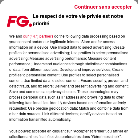
Continuer sans accepter
Le respect de votre vie privée est notre
priorité
COUP DE CŒUR FG : 'CHEMICAL' DE MK
We and
our (447) partners
do the following data processing based on
your consent and/or our legitimate interest: Store and/or access
Publié : 31 mai 2021 à 6h17 par Antony Harari
information on a device; Use limited data to select advertising; Create
profiles for personalised advertising; Use profiles to select personalised
advertising; Measure advertising performance; Measure content
performance; Understand audiences through statistics or combinations
of data from different sources; Develop and improve services; Create
profiles to personalise content; Use profiles to select personalised
content; Use limited data to select content; Ensure security, prevent and
detect fraud, and fix errors; Deliver and present advertising and content;
Save and communicate privacy choices. These technologies may
process personal data such as IP address and browsing data to offer
following functionalities: Identify devices based on information actively
requested; Use precise geolocation data; Match and combine data from
Crédit :
Facebook Officiel MK
other data sources; Link different devices; Identify devices based on
information transmitted automatically.
Vous pouvez accepter en cliquant sur "Accepter et fermer", ou affiner en
sélectionnant les finalités et/ou partenaires dans "Gérer mes choix".