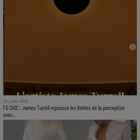
26 juillet 2026
FG CHIC : James Turrell repousse les limites de la perception
avec...