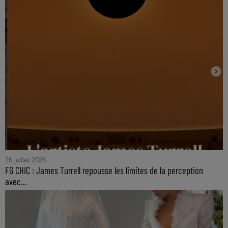
26 juillet 2026
FG CHIC : James Turrell repousse les limites de la perception
avec...