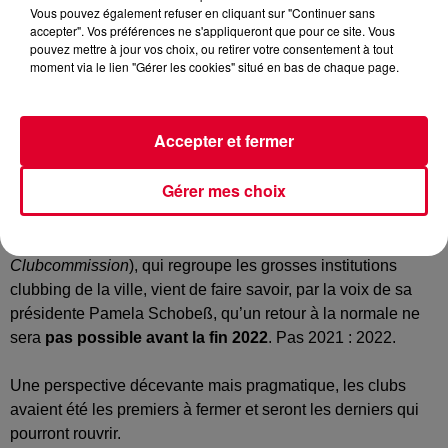
Vous pouvez également refuser en cliquant sur "Continuer sans
accepter". Vos préférences ne s'appliqueront que pour ce site. Vous
pouvez mettre à jour vos choix, ou retirer votre consentement à tout
Crédit :
@purzlbaum / unsplash
moment via le lien "Gérer les cookies" situé en bas de chaque page.
Accepter et fermer
Le moins que l’on puisse dire, c’est que l’information douche
Gérer mes choix
notre optimisme pourtant à toute épreuve.
Car la
commission des clubs berlinois
(
Berliner
Clubcommission
), qui regroupe les grosses institutions
clubbing de la ville, vient de faire savoir, par la voix de sa
présidente Pamela Schobeß, qu’un retour à la normale ne
sera
pas possible avant la fin 2022
. Pas 2021 : 2022.
Une perspective décevante mais pragmatique, les clubs
avaient été les premiers à fermer et seront les derniers qui
pourront rouvrir.