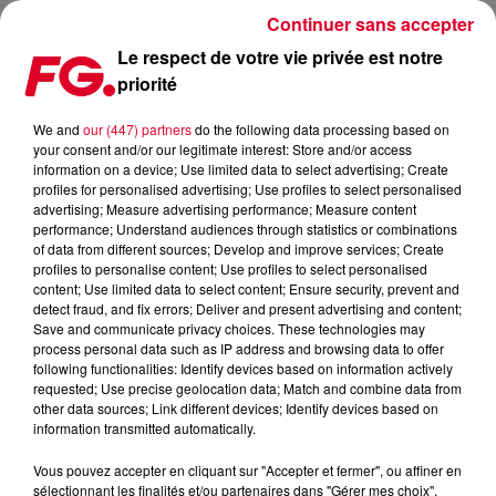
Continuer sans accepter
Le respect de votre vie privée est notre
priorité
CLUBS DE BERLIN : PAS DE RETOUR À LA NORMALE AVANT
2022 !
We and
our (447) partners
do the following data processing based on
your consent and/or our legitimate interest: Store and/or access
information on a device; Use limited data to select advertising; Create
Publié : 1er février 2021 à 11h20 par Christophe HUBERT
profiles for personalised advertising; Use profiles to select personalised
advertising; Measure advertising performance; Measure content
performance; Understand audiences through statistics or combinations
of data from different sources; Develop and improve services; Create
profiles to personalise content; Use profiles to select personalised
content; Use limited data to select content; Ensure security, prevent and
detect fraud, and fix errors; Deliver and present advertising and content;
Save and communicate privacy choices. These technologies may
process personal data such as IP address and browsing data to offer
following functionalities: Identify devices based on information actively
requested; Use precise geolocation data; Match and combine data from
other data sources; Link different devices; Identify devices based on
information transmitted automatically.
Vous pouvez accepter en cliquant sur "Accepter et fermer", ou affiner en
sélectionnant les finalités et/ou partenaires dans "Gérer mes choix".