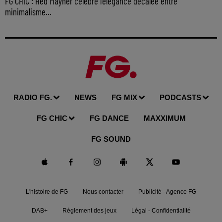
FG CHIC : Hed Mayner célèbre l'élégance décalée entre
minimalisme...
RADIO FG.
NEWS
FG MIX
PODCASTS
FG CHIC
FG DANCE
MAXXIMUM
FG SOUND
L'histoire de FG
Nous contacter
Publicité - Agence FG
DAB+
Règlement des jeux
Légal - Confidentialité