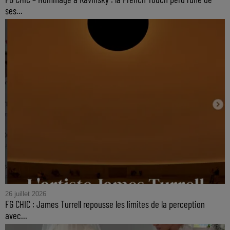
ses...
26 juillet 2026
FG CHIC : James Turrell repousse les limites de la perception
avec...