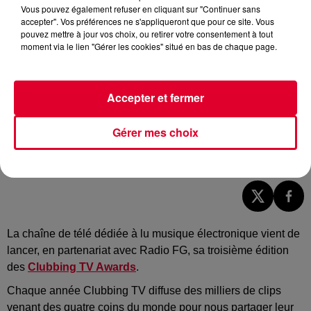
Vous pouvez également refuser en cliquant sur "Continuer sans
accepter". Vos préférences ne s'appliqueront que pour ce site. Vous
pouvez mettre à jour vos choix, ou retirer votre consentement à tout
moment via le lien "Gérer les cookies" situé en bas de chaque page.
Accepter et fermer
Gérer mes choix
Crédit :
Dossier de presse
La chaîne de télé dédiée à lu musique électronique vient de
lancer, en partenariat avec Radio FG, sa troisième édition
des
Clubbing TV Awards
.
Chaque année Clubbing TV diffuse des milliers de clips
venant des quatre coins du monde pour nous partager leur