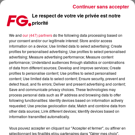
Continuer sans accepter
Le respect de votre vie privée est notre
priorité
CLUBBING TV AWARDS #3 : LES VOTES POUR LA 3ÈME
ÉDITION DES CLUBBING TV MUSIC AWARDS SONT LANCÉS
We and
our (447) partners
do the following data processing based on
your consent and/or our legitimate interest: Store and/or access
information on a device; Use limited data to select advertising; Create
Publié : 22 décembre 2020 à 17h07 par Jean-Baptiste
profiles for personalised advertising; Use profiles to select personalised
advertising; Measure advertising performance; Measure content
Blandin
performance; Understand audiences through statistics or combinations
of data from different sources; Develop and improve services; Create
profiles to personalise content; Use profiles to select personalised
content; Use limited data to select content; Ensure security, prevent and
detect fraud, and fix errors; Deliver and present advertising and content;
Save and communicate privacy choices. These technologies may
process personal data such as IP address and browsing data to offer
following functionalities: Identify devices based on information actively
requested; Use precise geolocation data; Match and combine data from
other data sources; Link different devices; Identify devices based on
information transmitted automatically.
Vous pouvez accepter en cliquant sur "Accepter et fermer", ou affiner en
sélectionnant les finalités et/ou partenaires dans "Gérer mes choix".