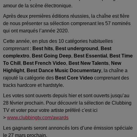
amour de la scène électronique.
Après deux premières éditions réussies, la chaîne est fière
de nous présenter sa sélection comprenant les 57 nominés
qui ont marqués l’année 2020.
Cette année, en plus des 10 catégories habituelles
comprenant :
Best hits
,
Best underground
,
Best
complextro
,
Best Going Deep
,
Best Essential
,
Best Time
To Chill
,
Best French Video
,
Best New Talents
,
New
Highlight
,
Best Dance Music Documentary
, la chaîne a
rajouté la catégorie des
Best Core Video
comprenant des
tracks hardcore et hardstyle.
Les votes sont ouverts depuis hier et sont ouverts jusqu’au
28 février prochain. Pour découvrir la sélection de Clubbing
TV et voter pour votre artiste préféré c'est ici
>
www.clubbingtv.com/awards
Les gagnants seront annoncés lors d’une émission spéciale
le 27 mars prochain.