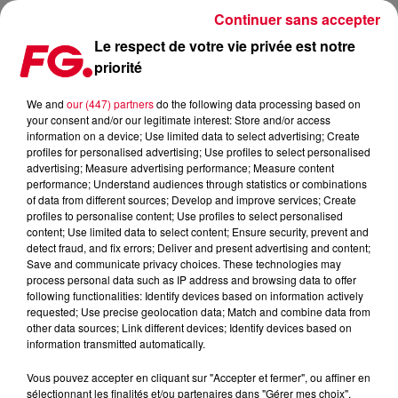
Continuer sans accepter
Le respect de votre vie privée est notre
priorité
BLINDING LIGHTS DANS LE TOP 10 UNE ANNÉE ENTIÈRE, THE
WEEKND BAT UN INCROYABLE RECORD !
We and
our (447) partners
do the following data processing based on
your consent and/or our legitimate interest: Store and/or access
information on a device; Use limited data to select advertising; Create
Publié : 12 mars 2021 à 7h40 par Antony Harari
profiles for personalised advertising; Use profiles to select personalised
advertising; Measure advertising performance; Measure content
performance; Understand audiences through statistics or combinations
of data from different sources; Develop and improve services; Create
profiles to personalise content; Use profiles to select personalised
content; Use limited data to select content; Ensure security, prevent and
detect fraud, and fix errors; Deliver and present advertising and content;
Save and communicate privacy choices. These technologies may
process personal data such as IP address and browsing data to offer
following functionalities: Identify devices based on information actively
requested; Use precise geolocation data; Match and combine data from
other data sources; Link different devices; Identify devices based on
information transmitted automatically.
Vous pouvez accepter en cliquant sur "Accepter et fermer", ou affiner en
sélectionnant les finalités et/ou partenaires dans "Gérer mes choix".