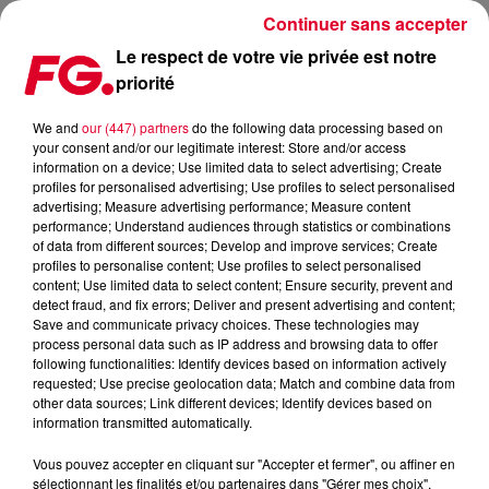
Continuer sans accepter
Le respect de votre vie privée est notre
priorité
BENNY BENASSI : NOUVEAU TITRE
We and
our (447) partners
do the following data processing based on
your consent and/or our legitimate interest: Store and/or access
Publié : 8 septembre 2014 à 9h10 par La rédaction
information on a device; Use limited data to select advertising; Create
profiles for personalised advertising; Use profiles to select personalised
advertising; Measure advertising performance; Measure content
performance; Understand audiences through statistics or combinations
of data from different sources; Develop and improve services; Create
profiles to personalise content; Use profiles to select personalised
content; Use limited data to select content; Ensure security, prevent and
detect fraud, and fix errors; Deliver and present advertising and content;
Save and communicate privacy choices. These technologies may
process personal data such as IP address and browsing data to offer
following functionalities: Identify devices based on information actively
requested; Use precise geolocation data; Match and combine data from
other data sources; Link different devices; Identify devices based on
information transmitted automatically.
Vous pouvez accepter en cliquant sur "Accepter et fermer", ou affiner en
sélectionnant les finalités et/ou partenaires dans "Gérer mes choix".