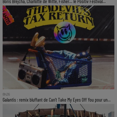
Boris Brejcha, Charlotte de Witte, Fisher… le Positiv Festival...
8h26
Galantis : remix bluffant de Can’t Take My Eyes Off You pour un...