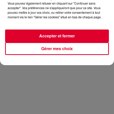
Vous pouvez également refuser en cliquant sur "Continuer sans
accepter". Vos préférences ne s'appliqueront que pour ce site. Vous
pouvez mettre à jour vos choix, ou retirer votre consentement à tout
moment via le lien "Gérer les cookies" situé en bas de chaque page.
Comme on vous l’annonçait durant l’été, le DJ italien sort
aujourd’hui son nouveau morceau. Il s’agit du très efficace
Shooting Helicopter
sur lequel on retrouve le vocal
Accepter et fermer
incroyable du chanteur
Serj Tankian
:
Gérer mes choix