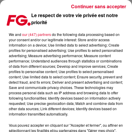
Continuer sans accepter
Le respect de votre vie privée est notre
priorité
« ARTISTES À LA UNE, TOGETH’HER »
We and
our (447) partners
do the following data processing based on
your consent and/or our legitimate interest: Store and/or access
Publié : 21 janvier 2021 à 19h01 par Jean-Baptiste Blandin
information on a device; Use limited data to select advertising; Create
profiles for personalised advertising; Use profiles to select personalised
advertising; Measure advertising performance; Measure content
performance; Understand audiences through statistics or combinations
of data from different sources; Develop and improve services; Create
profiles to personalise content; Use profiles to select personalised
content; Use limited data to select content; Ensure security, prevent and
detect fraud, and fix errors; Deliver and present advertising and content;
Save and communicate privacy choices. These technologies may
process personal data such as IP address and browsing data to offer
following functionalities: Identify devices based on information actively
requested; Use precise geolocation data; Match and combine data from
other data sources; Link different devices; Identify devices based on
information transmitted automatically.
Vous pouvez accepter en cliquant sur "Accepter et fermer", ou affiner en
sélectionnant les finalités et/ou partenaires dans "Gérer mes choix".