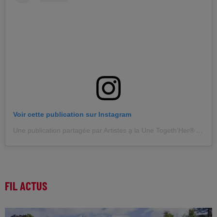
Voir cette publication sur Instagram
Une publication partagée par Artistes a̬ la Une Togeth'Her® (@togeth_her)
FIL ACTUS