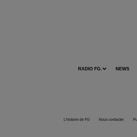
RADIO FG.
NEWS
L'histoire de FG
Nous contacter
Pu