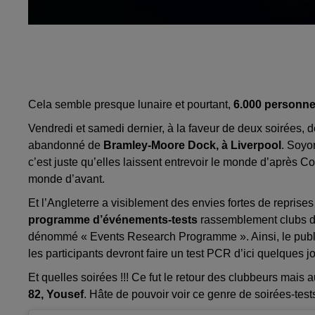
Cela semble presque lunaire et pourtant,
6.000 personnes 
Vendredi et samedi dernier, à la faveur de deux soirées, d
abandonné de
Bramley-Moore Dock, à Liverpool
. Soyon
c’est juste qu’elles laissent entrevoir le monde d’après
monde d’avant.
Et l’Angleterre a visiblement des envies fortes de reprise
programme d’événements-tests
rassemblement clubs don
dénommé « Events Research Programme ». Ainsi, le publi
les participants devront faire un test PCR d’ici quelques jo
Et quelles soirées !!! Ce fut le retour des clubbeurs mais
82, Yousef
. Hâte de pouvoir voir ce genre de soirées-tes