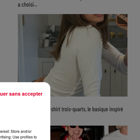
a choisi...
uer sans accepter
23 juillet 2026
FG CHIC : Le tee-shirt trois-quarts, le basique inspiré
de Jane...
erest: Store and/or
tising; Use profiles to