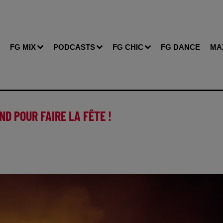
FG MIX
PODCASTS
FG CHIC
FG DANCE
MA
D POUR FAIRE LA FÊTE !