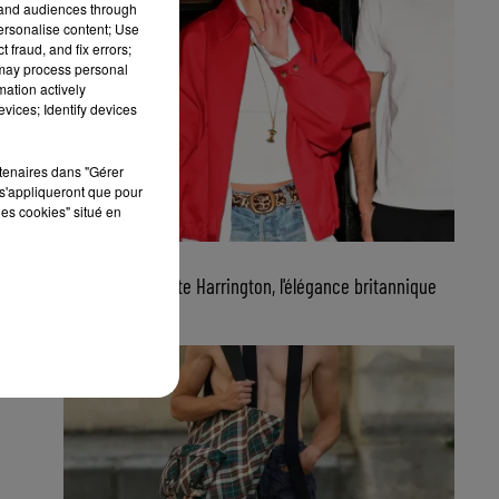
tand audiences through
personalise content; Use
 fraud, and fix errors;
 may process personal
mation actively
vices; Identify devices
rtenaires dans "Gérer
s'appliqueront que pour
les cookies" situé en
22 juillet 2026
FG CHIC : La veste Harrington, l'élégance britannique
qui signe le...