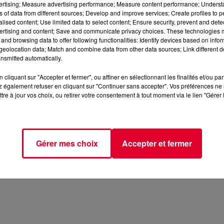
vertising; Measure advertising performance; Measure content performance; Unders
ns of data from different sources; Develop and improve services; Create profiles to 
alised content; Use limited data to select content; Ensure security, prevent and detect
ertising and content; Save and communicate privacy choices. These technologies
and browsing data to offer following functionalities: Identify devices based on infor
eolocation data; Match and combine data from other data sources; Link different de
nsmitted automatically.
cliquant sur "Accepter et fermer", ou affiner en sélectionnant les finalités et/ou pa
 également refuser en cliquant sur "Continuer sans accepter". Vos préférences ne 
tre à jour vos choix, ou retirer votre consentement à tout moment via le lien "Gérer 
Gérer mes choix
Accepter et fermer