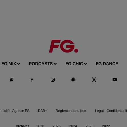
FG MIX
PODCASTS
FG CHIC
FG DANCE
blicité - Agence FG
DAB+
Règlement des jeux
Légal - Confidentiali
Archives
2026
2025
2024
2023
2022