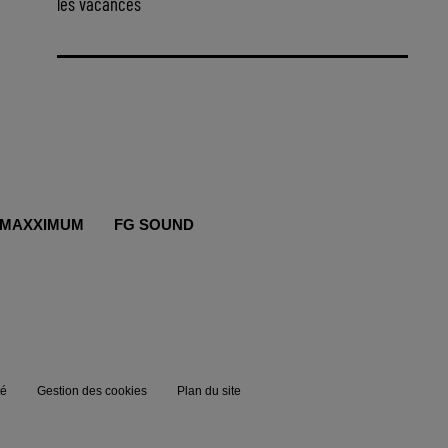
les vacances
MAXXIMUM
FG SOUND
té
Gestion des cookies
Plan du site