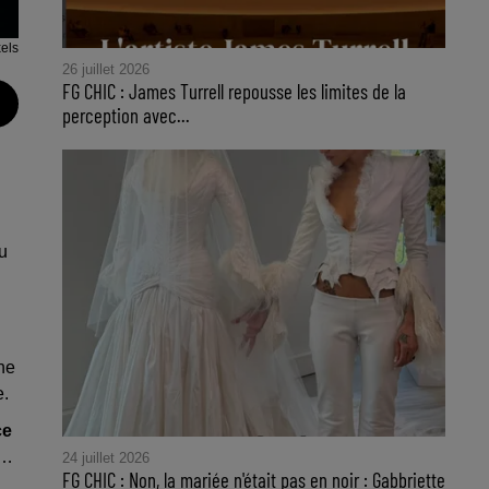
els
26 juillet 2026
FG CHIC : James Turrell repousse les limites de la
perception avec...
u
he
e.
ce
e…
24 juillet 2026
FG CHIC : Non, la mariée n'était pas en noir : Gabbriette