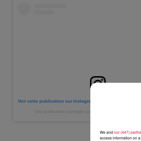
Voir cette publication sur Instagram
Une publication partagée par Sven VaÈth (@svenvaeth
We and
our (447) partn
access information on a 