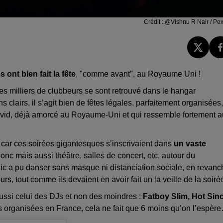
Crédit :
@Vishnu R Nair / Pex
ont bien fait la fête
, "comme avant", au Royaume Uni !
es milliers de clubbeurs se sont retrouvé dans le hangar
s clairs, il s’agit bien de fêtes légales, parfaitement organisées,
 Covid, déjà amorcé au Royaume-Uni et qui ressemble fortement a
s car ces soirées gigantesques s’inscrivaient dans
un vaste
c mais aussi théâtre, salles de concert, etc, autour du
c a pu danser sans masque ni distanciation sociale, en revanc
urs, tout comme ils devaient en avoir fait un la veille de la soiré
 aussi celui des DJs et non des moindres :
Fatboy Slim, Hot Sin
ts organisées en France, cela ne fait que 6 moins qu’on l’espèr