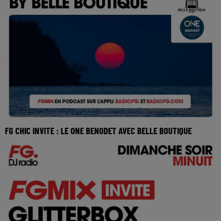
FG CHIC INVITE : LE ONE BENODET AVEC BELLE BOUTIQUE
Réécoutez FG Chic invite le One Benodet Paris avec Belle
Boutique du lundi 11 mai 2026 L’équipe pa