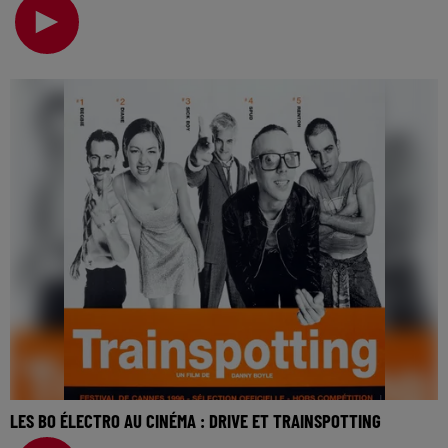
cinéma… Puisqu’on parle de cinéma cette semaine
LES BO ÉLECTRO AU CINÉMA : DRIVE ET TRAINSPOTTING
La music story du jour c’est celle des BO électro au