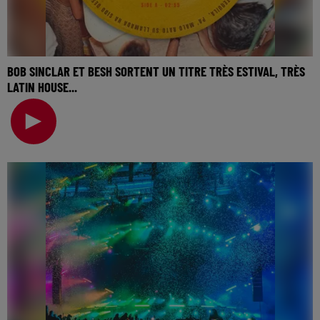
BOB SINCLAR ET BESH SORTENT UN TITRE TRÈS ESTIVAL, TRÈS
LATIN HOUSE...
🎧 Ecoutez Radio FG sur http://www.radiofg.com 📱 et sur
l’Application FG (IOS https://urlz.fr/hhZx