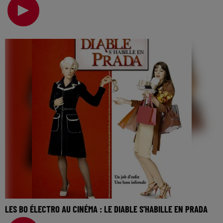
cinéma… Il y a des films qui marquent, par leur
LES BO ÉLECTRO AU CINÉMA : LE DIABLE S'HABILLE EN PRADA
La music story du jour c’est celle des BO électro au