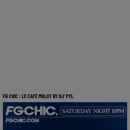
FG CHIC : LE CAFÉ MULOT BY DJ' PYL
Réécoutez FG Chic Café Mulot by DJ' PYL du dimanche 10
mai 2026 FG CHIC avec DJ’ PYL se posent pou