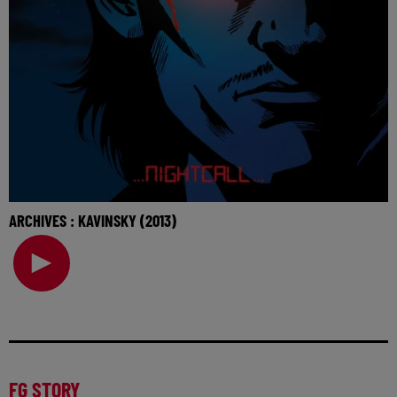
ARCHIVES : KAVINSKY (2013)
🎧 Ecoutez Radio FG sur http://www.radiofg.com 📱 et sur
l’Application FG (IOS https://urlz.fr/hhZx
FG STORY