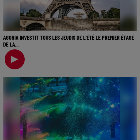
AGORIA INVESTIT TOUS LES JEUDIS DE L'ÉTÉ LE PREMIER ÉTAGE
DE LA...
🎧 Ecoutez Radio FG sur http://www.radiofg.com 📱 et sur
l’Application FG (IOS https://urlz.fr/hhZx