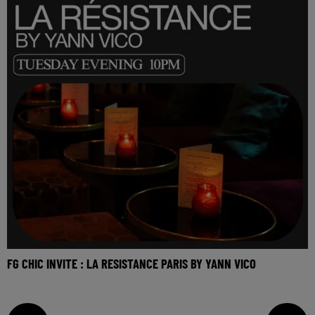
FG CHIC INVITE : LA RESISTANCE PARIS BY YANN VICO
Réécoutez le FG Chic invite la Resistance Paris by Yann
Vico du mardi 5 mai 2026 Tracklist : 1.