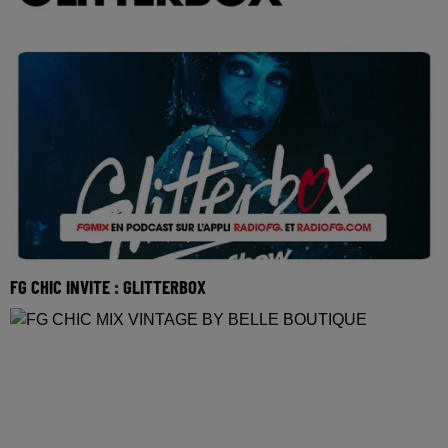
FG CHIC INVITE : GLITTERBOX
Réécoutez FG mix invite Glitterbox du dimanche 10 mai
2026 🎧 Ecoutez la radio FG CHIC sur www.rad