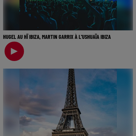
HUGEL AU HÏ IBIZA, MARTIN GARRIX À L'USHUAÏA IBIZA
🎧 Ecoutez Radio FG sur http://www.radiofg.com 📱 et sur
l’Application FG (IOS https://urlz.fr/hhZx