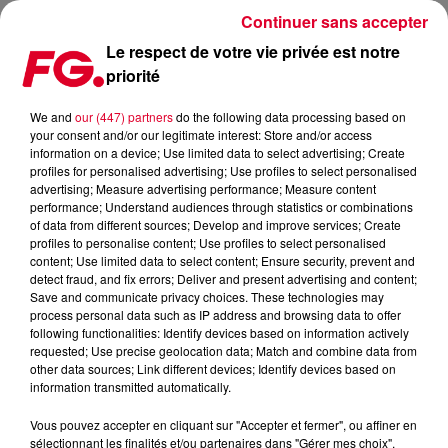
Continuer sans accepter
Le respect de votre vie privée est notre
priorité
PODCASTS LES + RECENTS
We and
our (447) partners
do the following data processing based on
your consent and/or our legitimate interest: Store and/or access
information on a device; Use limited data to select advertising; Create
profiles for personalised advertising; Use profiles to select personalised
advertising; Measure advertising performance; Measure content
performance; Understand audiences through statistics or combinations
of data from different sources; Develop and improve services; Create
profiles to personalise content; Use profiles to select personalised
content; Use limited data to select content; Ensure security, prevent and
detect fraud, and fix errors; Deliver and present advertising and content;
Save and communicate privacy choices. These technologies may
process personal data such as IP address and browsing data to offer
following functionalities: Identify devices based on information actively
requested; Use precise geolocation data; Match and combine data from
other data sources; Link different devices; Identify devices based on
information transmitted automatically.
Vous pouvez accepter en cliquant sur "Accepter et fermer", ou affiner en
sélectionnant les finalités et/ou partenaires dans "Gérer mes choix".