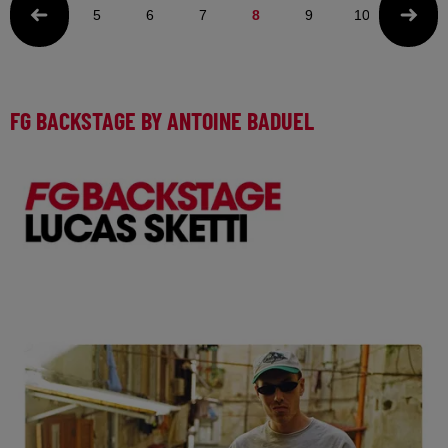
5
6
7
8
9
10
11
FG BACKSTAGE BY ANTOINE BADUEL