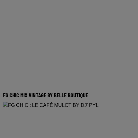
FG CHIC MIX VINTAGE BY BELLE BOUTIQUE
Réécoutez le FG Chic mix Vintage by Belle Boutique du
dimanche 10 mai 2026 Tracklist : 1 - Monte