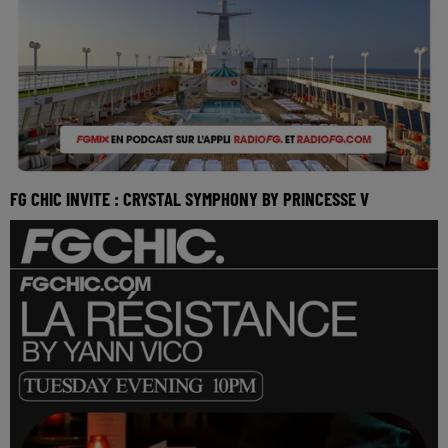
FG CHIC INVITE : CRYSTAL SYMPHONY BY PRINCESSE V
Réécoutez FG Chic invite Crystal Symphony avec
Princesse V du mercredi 13 mai 2026 🎧 Ecoutez la r