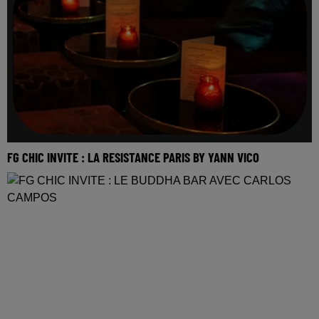
FG CHIC INVITE : LA RESISTANCE PARIS BY YANN VICO
Réécoutez le FG Chic invite la Resistance Paris by Yann
Vico du mardi 12 mai 2026 Tracklist : 1.