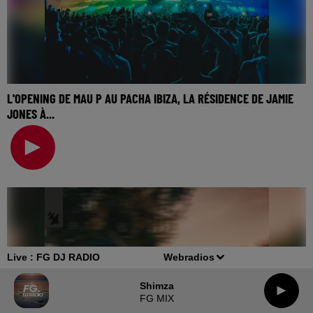
L'OPENING DE MAU P AU PACHA IBIZA, LA RÉSIDENCE DE JAMIE
JONES À...
🎧 Ecoutez Radio FG sur http://www.radiofg.com 📱 et sur
l’Application FG (IOS https://urlz.fr/hhZx
Live :
FG DJ RADIO
Webradios
Shimza
FG MIX