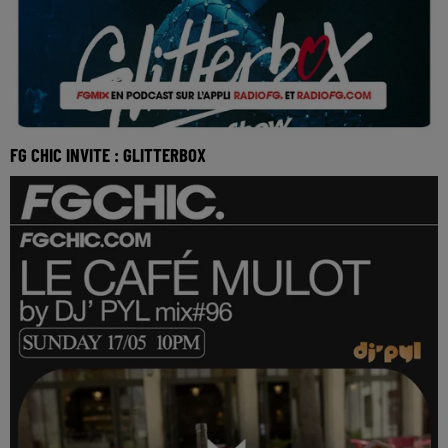
FG CHIC INVITE : GLITTERBOX
Réécoutez FG mix invite Glitterbox du dimanche 17 mai
2026 🎧 Ecoutez la radio FG CHIC sur www.rad