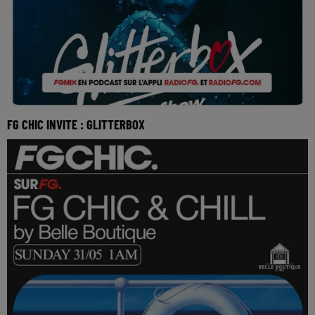
FG CHIC INVITE : GLITTERBOX
Réécoutez FG mix invite Glitterbox du dimanche 31 mai
2026 🎧 Ecoutez la radio FG CHIC sur www.rad