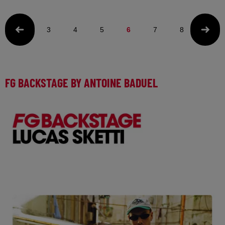
Montpellier avec Sébastien Alegr du lundi
3
4
5
6
7
8
9
FG BACKSTAGE BY ANTOINE BADUEL