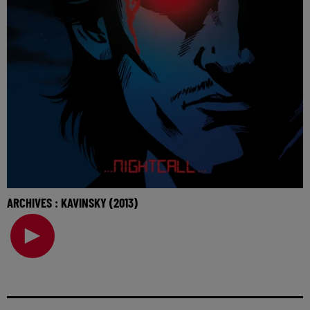
ARCHIVES : KAVINSKY (2013)
🎧 Ecoutez Radio FG sur http://www.radiofg.com 📱 et sur
l’Application FG (IOS https://urlz.fr/hhZx