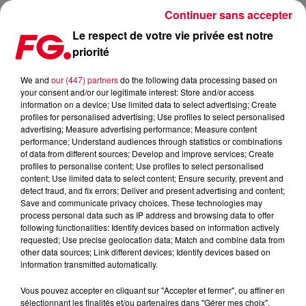
Continuer sans accepter
Le respect de votre vie privée est notre
priorité
PODCASTS LES + RECENTS
We and
our (447) partners
do the following data processing based on
your consent and/or our legitimate interest: Store and/or access
information on a device; Use limited data to select advertising; Create
profiles for personalised advertising; Use profiles to select personalised
advertising; Measure advertising performance; Measure content
performance; Understand audiences through statistics or combinations
of data from different sources; Develop and improve services; Create
profiles to personalise content; Use profiles to select personalised
content; Use limited data to select content; Ensure security, prevent and
detect fraud, and fix errors; Deliver and present advertising and content;
Save and communicate privacy choices. These technologies may
process personal data such as IP address and browsing data to offer
following functionalities: Identify devices based on information actively
requested; Use precise geolocation data; Match and combine data from
other data sources; Link different devices; Identify devices based on
information transmitted automatically.
Vous pouvez accepter en cliquant sur "Accepter et fermer", ou affiner en
sélectionnant les finalités et/ou partenaires dans "Gérer mes choix".