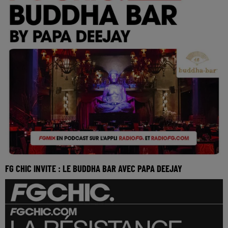
FG CHIC INVITE : LE BUDDHA BAR AVEC PAPA DEEJAY
Réécoutez le FG Chic invite le Buddha Bar Monaco avec
Papa Deejay du mardi 26 mai 2026 🎧 Ecoutez