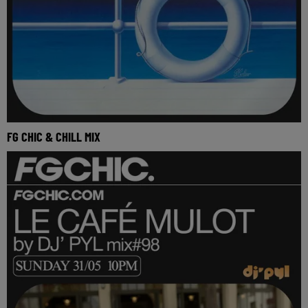
FG CHIC & CHILL MIX
Réécoutez FG Chic &amp;amp; Chill mix du dimanche 31
mai 2026 Sélection et mix par Belle Boutique D