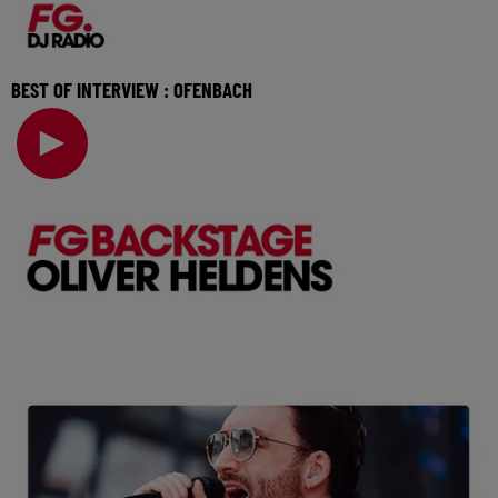
BEST OF INTERVIEW : OFENBACH
Révélés par Radio FG en 2015, les membres d’Ofenbach
présenteront leur nouveau titre "Four The Floor