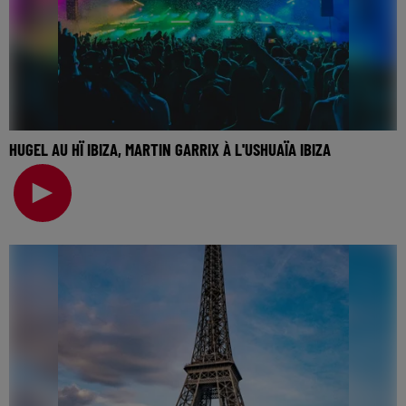
HUGEL AU HÏ IBIZA, MARTIN GARRIX À L'USHUAÏA IBIZA
🎧 Ecoutez Radio FG sur http://www.radiofg.com 📱 et sur
l’Application FG (IOS https://urlz.fr/hhZx