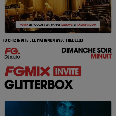
FG CHIC INVITE : LE MATIGNON AVEC FREDELUX
Réécoutez FG Chic invite le Matignon de Paris avec
Fredelux du lundi 1er juin 2026 🎧 Ecoutez la r