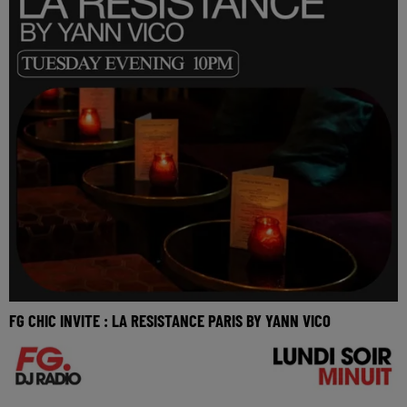
FG CHIC INVITE : LA RESISTANCE PARIS BY YANN VICO
Réécoutez le FG Chic invite la Resistance Paris by Yann
Vico du mardi 26 mai 2026 Tracklist : Le