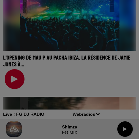
L'OPENING DE MAU P AU PACHA IBIZA, LA RÉSIDENCE DE JAMIE
JONES À...
🎧 Ecoutez Radio FG sur http://www.radiofg.com 📱 et sur
l’Application FG (IOS https://urlz.fr/hhZx
Live :
FG DJ RADIO
Webradios
Shimza
FG MIX