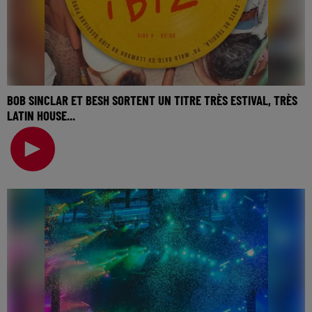
BOB SINCLAR ET BESH SORTENT UN TITRE TRÈS ESTIVAL, TRÈS
LATIN HOUSE...
🎧 Ecoutez Radio FG sur http://www.radiofg.com 📱 et sur
l’Application FG (IOS https://urlz.fr/hhZx