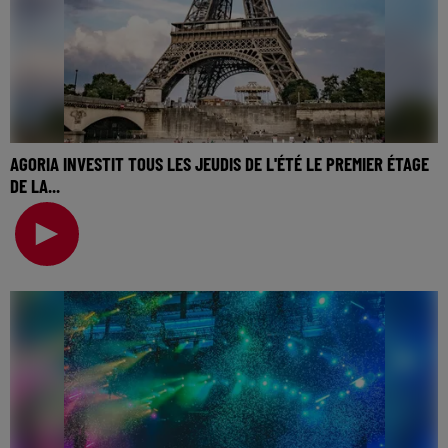
AGORIA INVESTIT TOUS LES JEUDIS DE L'ÉTÉ LE PREMIER ÉTAGE
DE LA...
🎧 Ecoutez Radio FG sur http://www.radiofg.com 📱 et sur
l’Application FG (IOS https://urlz.fr/hhZx