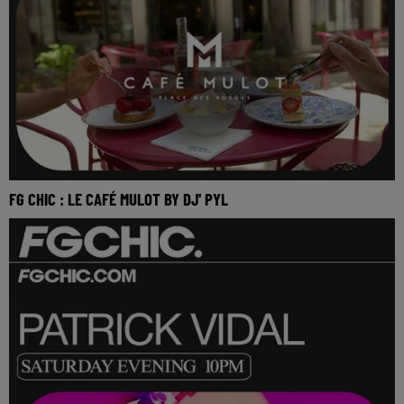
FG CHIC : LE CAFÉ MULOT BY DJ' PYL
Réécoutez FG Chic Café Mulot by DJ' PYL du dimanche 31
mai 2026 FG CHIC avec DJ’ PYL se posent pou