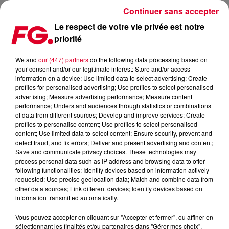
Continuer sans accepter
Le respect de votre vie privée est notre
priorité
MISS U CHARLIE INVITÉE D'ANTOINE BADUEL CE SOIR !
We and
our (447) partners
do the following data processing based on
your consent and/or our legitimate interest: Store and/or access
Publié : 29 octobre 2025 à 11h35
information on a device; Use limited data to select advertising; Create
profiles for personalised advertising; Use profiles to select personalised
advertising; Measure advertising performance; Measure content
performance; Understand audiences through statistics or combinations
of data from different sources; Develop and improve services; Create
profiles to personalise content; Use profiles to select personalised
content; Use limited data to select content; Ensure security, prevent and
detect fraud, and fix errors; Deliver and present advertising and content;
Save and communicate privacy choices. These technologies may
process personal data such as IP address and browsing data to offer
following functionalities: Identify devices based on information actively
requested; Use precise geolocation data; Match and combine data from
other data sources; Link different devices; Identify devices based on
information transmitted automatically.
Vous pouvez accepter en cliquant sur "Accepter et fermer", ou affiner en
sélectionnant les finalités et/ou partenaires dans "Gérer mes choix".