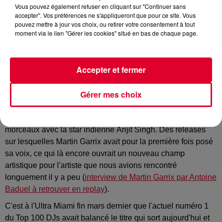
Vous pouvez également refuser en cliquant sur "Continuer sans
accepter". Vos préférences ne s'appliqueront que pour ce site. Vous
pouvez mettre à jour vos choix, ou retirer votre consentement à tout
moment via le lien "Gérer les cookies" situé en bas de chaque page.
On avait rarement vu un
Martin Garrix
aussi épanoui et
diversifié musicalement.
Accepter et fermer
Celui qui vient tout juste de fêter ses 29 ans semble au
sommet de son art depuis un moment et il se montre
Gérer mes choix
particulièrement inspiré en cette année 2025.
Le producteur hollandais avait d'abord sorti deux jolis
morceaux avec la star indienne Arijit Singh. Des releases
sur lesquelles Martin Garrix avait pour la première fois posé
sa voix, ce qui là encore ouvrait un nouveau champ
artistique pour l'artiste que nous avions rencontré
longuement il y a peu (
interview de Martin Garrix par Antoine
Baduel à retrouver en replay
).
C'est à l'Ultra Miami fin mars dernier que l'actuel numéro 1
du Top 100 DJs avait balancé le titre qui sort aujourd'hui et