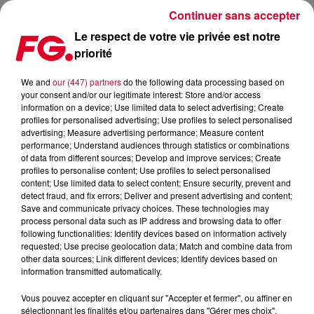
Continuer sans accepter
Le respect de votre vie privée est notre
priorité
MAD, LA COLLAB ENTRE MARTIN GARRIX ET LAUV EST BIEN LÀ !
We and
our (447) partners
do the following data processing based on
your consent and/or our legitimate interest: Store and/or access
Publié : 28 mai 2025 à 9h27 par
information on a device; Use limited data to select advertising; Create
profiles for personalised advertising; Use profiles to select personalised
Antony HARARI
advertising; Measure advertising performance; Measure content
performance; Understand audiences through statistics or combinations
of data from different sources; Develop and improve services; Create
profiles to personalise content; Use profiles to select personalised
content; Use limited data to select content; Ensure security, prevent and
detect fraud, and fix errors; Deliver and present advertising and content;
Save and communicate privacy choices. These technologies may
process personal data such as IP address and browsing data to offer
following functionalities: Identify devices based on information actively
requested; Use precise geolocation data; Match and combine data from
other data sources; Link different devices; Identify devices based on
information transmitted automatically.
Martin Garrix & Lauv - MAD
Vous pouvez accepter en cliquant sur "Accepter et fermer", ou affiner en
Crédit :
Facebook Officiel Martin Garrix
sélectionnant les finalités et/ou partenaires dans "Gérer mes choix".