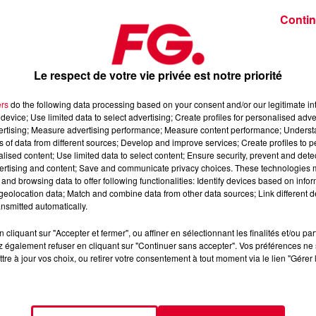
Crédit :
Contin
Le respect de votre vie privée est notre priorité
ers
do the following data processing based on your consent and/or our legitimate int
device; Use limited data to select advertising; Create profiles for personalised adver
y Plant »
vertising; Measure advertising performance; Measure content performance; Unders
urs House remixer, aussi auteur du tubes « The Weekend »
ns of data from different sources; Develop and improve services; Create profiles to 
alised content; Use limited data to select content; Ensure security, prevent and detect
 son label Versatile avec un nouvel album baptisé « L’Ecole de 
ertising and content; Save and communicate privacy choices. These technologies
and browsing data to offer following functionalities: Identify devices based on infor
eolocation data; Match and combine data from other data sources; Link different de
pour les événements Louis Vuitton, Dior, résidente du Hollywo
nsmitted automatically.
rs chic et international entre Paris, Saint-Tropez, Londres et 
cliquant sur "Accepter et fermer", ou affiner en sélectionnant les finalités et/ou pa
 également refuser en cliquant sur "Continuer sans accepter". Vos préférences ne 
nt on trouve les œuvres à l’exposition « Beyond The Streets »,
tre à jour vos choix, ou retirer votre consentement à tout moment via le lien "Gérer 
du son Afro House, des tournées mondiales, des productions