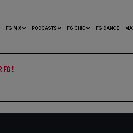
FG MIX
PODCASTS
FG CHIC
FG DANCE
MA
 FG !