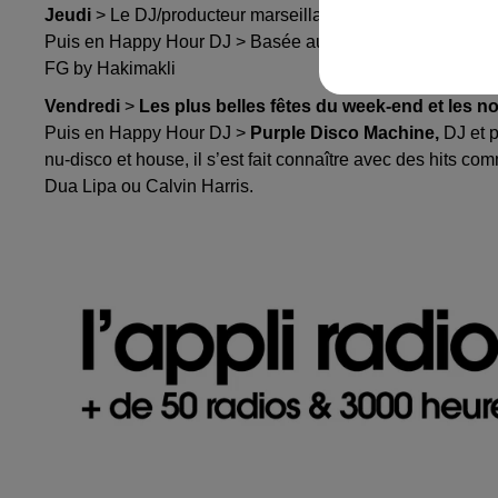
Jeudi
> Le DJ/producteur marseillais
Kid Francescoli
qui
Puis en Happy Hour DJ > Basée aux Émirats arabes unis
FG by Hakimakli
Vendredi
>
Les plus belles fêtes du week-end et les 
Puis en Happy Hour DJ >
Purple Disco Machine,
DJ et p
nu-disco et house, il s’est fait connaître avec des hits c
Dua Lipa ou Calvin Harris.