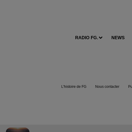
RADIO FG.
NEWS
L'histoire de FG
Nous contacter
Pu