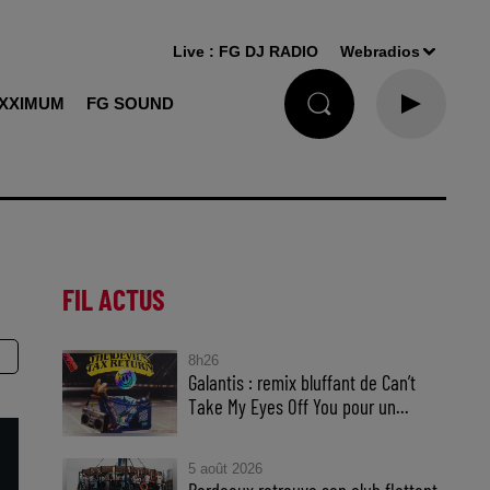
Live :
FG DJ RADIO
Webradios
XXIMUM
FG SOUND
FIL ACTUS
8h26
Galantis : remix bluffant de Can’t
Take My Eyes Off You pour un...
5 août 2026