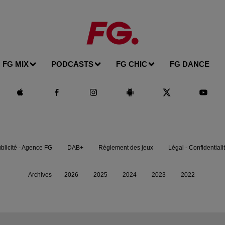
FG MIX
PODCASTS
FG CHIC
FG DANCE
blicité - Agence FG
DAB+
Règlement des jeux
Légal - Confidentiali
Archives
2026
2025
2024
2023
2022