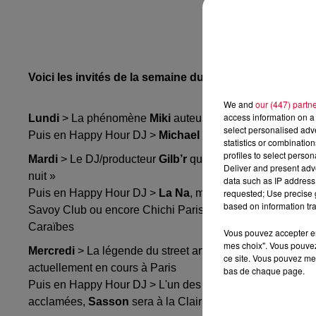
Voici les invités de la semaine du 01 juin
We and
our (447) partn
access information on a 
Lundi
> La phénomène
Miki
auteure de l’album « Industr
select personalised ad
Puis en Happy Hour DJ >
Michael Gray
, l'un des meille
statistics or combinatio
profiles to select person
Mardi
> Le DJ/producteur
Gilb’r
qui célèbre les 30 ans de
Deliver and present adv
nuit »
data such as IP address 
requested; Use precise g
Puis en Happy Hour DJ >
La Na
, melodic & Deep House, 
based on information tra
Savoy Club ou encore Chichi Paris. Elle développe un unive
Caraïbes
Vous pouvez accepter en 
mes choix". Vous pouvez
Mercredi
> La légende du street art,
Shepard Fairey
, do
ce site. Vous pouvez met
actuellement en cours à Paris
bas de chaque page.
Puis en Happy Hour DJ > L'un des grands représentants 
acclamées,
Sasson
sera à la Clairière le 13 Juin.