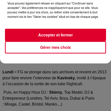
Vous pouvez également refuser en cliquant sur "Continuer sans
accepter". Vos préférences ne s'appliqueront que pour ce site. Vous
pouvez mettre à jour vos choix, ou retirer votre consentement à tout
HH
moment via le lien "Gérer les cookies" situé en bas de chaque page.
Crédit :
HH
Accepter et fermer
Gérer mes choix
Une semaine marquée par la sortie de nouveaux singles et
albums !
Lundi
> FG se plonge dans ses archives et revient en 2013
pour faire revivre l’interview de
Kavinsky
, invité à l’époque
à l’occasion de la sortie de son tube Nightcall.
Puis, en Happy Hour DJ :
Skinny
, Top Model, DJ &
Entrepreneur (Londres, Tel Aviv, Ibiza, Dubai & Paris
: Mirage, Castel, Bristol, Manko....)