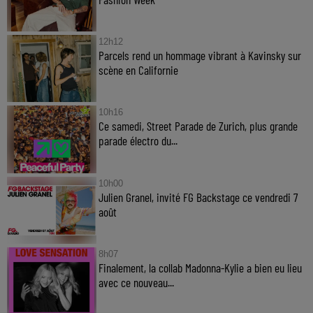
12h12
Parcels rend un hommage vibrant à Kavinsky sur
scène en Californie
10h16
Ce samedi, Street Parade de Zurich, plus grande
parade électro du...
10h00
Julien Granel, invité FG Backstage ce vendredi 7
août
8h07
Finalement, la collab Madonna-Kylie a bien eu lieu
avec ce nouveau...