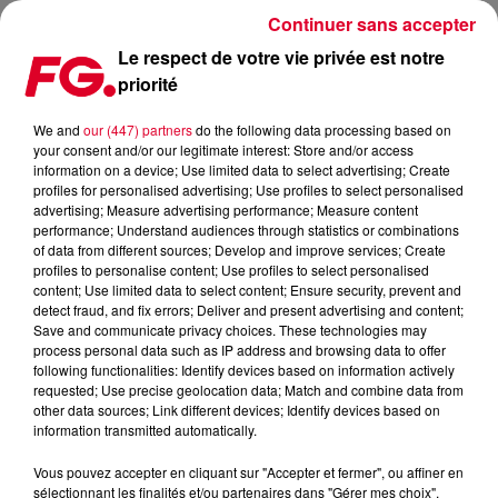
Continuer sans accepter
Le respect de votre vie privée est notre
priorité
LES INVITÉS DE LA SEMAINE DE L'HAPPY HOUR FG
We and
our (447) partners
do the following data processing based on
your consent and/or our legitimate interest: Store and/or access
Publié : 17 mars 2025 à 11h29 par
information on a device; Use limited data to select advertising; Create
profiles for personalised advertising; Use profiles to select personalised
Christophe HUBERT
advertising; Measure advertising performance; Measure content
performance; Understand audiences through statistics or combinations
of data from different sources; Develop and improve services; Create
profiles to personalise content; Use profiles to select personalised
content; Use limited data to select content; Ensure security, prevent and
detect fraud, and fix errors; Deliver and present advertising and content;
Save and communicate privacy choices. These technologies may
process personal data such as IP address and browsing data to offer
following functionalities: Identify devices based on information actively
requested; Use precise geolocation data; Match and combine data from
other data sources; Link different devices; Identify devices based on
information transmitted automatically.
Vous pouvez accepter en cliquant sur "Accepter et fermer", ou affiner en
sélectionnant les finalités et/ou partenaires dans "Gérer mes choix".