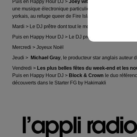
Puis en Happy Hour DJ >
Joey with the Mustache
DJ et 
une musique électronique particulièrement joyeuses. On pe
yorkais, au refuge queer de Fire Island Pines, ainsi que p
Mardi > Le DJ prêtre dont tout le monde parle sur les rés
Puis en Happy Hour DJ > Le DJ prêtre dont tout le monde 
Mercredi > Joyeux Noël
Jeudi >
Michael Gray
, le producteur star anglais auteu
Vendredi >
Les plus belles fêtes du week-end et les 
Puis en Happy Hour DJ >
Block & Crown
le duo référen
découverts dans le Starter FG by Hakimakli