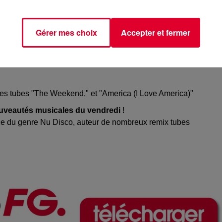
producteur basé à New York. Il compose une house, une disco 
ut le retrouver derrière les platines des meilleurs clubs new-
artout aux États-Unis
Gérer mes choix
Accepter et fermer
eaux,
Padre Guilherme !
parle sur les réseaux,
Padre Guilherme !
r des tubes "The Weekend," et "America (I Love America)"
nouveautés musicales du vendredi
!
ce du genre Nu Disco, auteur de nombreux remix tubes