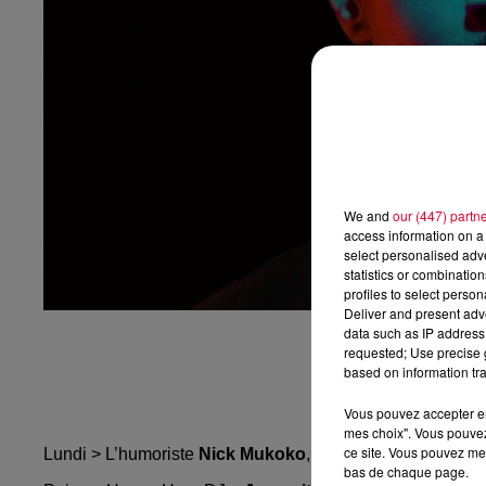
We and
our (447) partn
access information on a 
select personalised ad
statistics or combinatio
profiles to select person
Deliver and present adv
data such as IP address 
requested; Use precise g
based on information tra
Vous pouvez accepter en 
mes choix". Vous pouvez
ce site. Vous pouvez met
Lundi > L’humoriste
Nick Mukoko
, actuellement au théât
bas de chaque page.