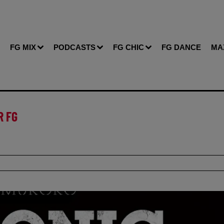
FG MIX
PODCASTS
FG CHIC
FG DANCE
MA
R FG