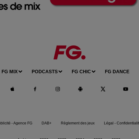
FG MIX
PODCASTS
FG CHIC
FG DANCE
blicité - Agence FG
DAB+
Règlement des jeux
Légal - Confidentiali