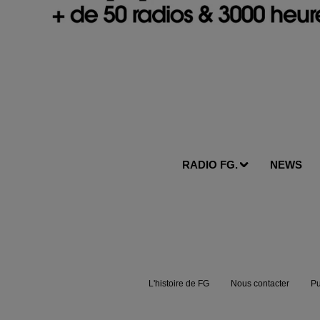
RADIO FG.
NEWS
L'histoire de FG
Nous contacter
Pu