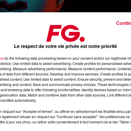
Contin
Le respect de votre vie privée est notre priorité
ers
do the following data processing based on your consent and/or our legitimate int
device; Use limited data to select advertising; Create profiles for personalised adver
vertising; Measure advertising performance; Measure content performance; Unders
ns of data from different sources; Develop and improve services; Create profiles to 
alised content; Use limited data to select content; Ensure security, prevent and detect
ertising and content; Save and communicate privacy choices. These technologies
and browsing data to offer following functionalities: Identify devices based on infor
Crédit :
eolocation data; Match and combine data from other data sources; Link different de
nsmitted automatically.
cliquant sur "Accepter et fermer", ou affiner en sélectionnant les finalités et/ou pa
 également refuser en cliquant sur "Continuer sans accepter". Vos préférences ne 
tre à jour vos choix, ou retirer votre consentement à tout moment via le lien "Gérer 
re de l’Apollo à Paris avec son spectacle « Chronic »