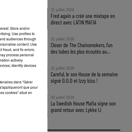
31 juillet 2026
Fred again a créé une mixtape en
direct avec LATIN MAFIA
erest: Store and/or
tising; Use profiles to
tand audiences through
31 juillet 2026
personalise content; Use
Closer de The Chainsmokers, l’un
 fraud, and fix errors;
des tubes les plus écoutés au...
 may process personal
mation actively
vices; Identify devices
31 juillet 2026
Careful, le son House de la semaine
signé D.O.D et Izzy bizu !
rtenaires dans "Gérer
s'appliqueront que pour
les cookies" situé en
30 juillet 2026
t
La Swedish House Mafia signe son
grand retour avec Lykke Li