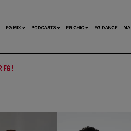
FG MIX
PODCASTS
FG CHIC
FG DANCE
MA
 FG !