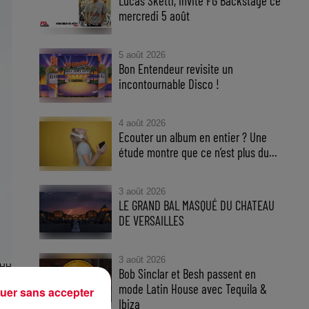
Lucas Sketti, invité FG Backstage ce
mercredi 5 août
5 août 2026
Bon Entendeur revisite un
incontournable Disco !
4 août 2026
Ecouter un album en entier ? Une
étude montre que ce n’est plus du...
3 août 2026
LE GRAND BAL MASQUÉ DU CHATEAU
DE VERSAILLES
3 août 2026
HH
Bob Sinclar et Besh passent en
HH
mode Latin House avec Tequila &
uer sans accepter
Ibiza