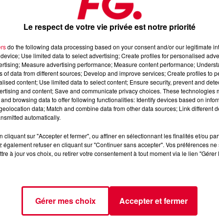
Le respect de votre vie privée est notre priorité
ers
do the following data processing based on your consent and/or our legitimate int
 théâtre Apollo à Paris pour son one woman show « Puzzle »
device; Use limited data to select advertising; Create profiles for personalised adver
anglais réputé, remixeur de Mariah Carey, Rihanna, Jamiroquai,
vertising; Measure advertising performance; Measure content performance; Unders
ns of data from different sources; Develop and improve services; Create profiles to 
alised content; Use limited data to select content; Ensure security, prevent and detect
ertising and content; Save and communicate privacy choices. These technologies
 Intro » et désormais en duo avec son nouveau projet
and browsing data to offer following functionalities: Identify devices based on infor
eolocation data; Match and combine data from other data sources; Link different de
nsmitted automatically.
ais auteur du hit « Intro » (avec Alan Braxe), à l'occasion de la
cliquant sur "Accepter et fermer", ou affiner en sélectionnant les finalités et/ou pa
 également refuser en cliquant sur "Continuer sans accepter". Vos préférences ne 
ter le hit « Free » d’Ultra Nate
tre à jour vos choix, ou retirer votre consentement à tout moment via le lien "Gérer 
ew
, Résidents du Ministry of Sound, Ibiza Rocks et du Slakthuse
Wanna Feel U"
 son single « Car Crash Baby »
Gérer mes choix
Accepter et fermer
néerlandais
Block & Crown
qui s'est imposé comme une