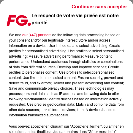
Continuer sans accepter
Le respect de votre vie privée est notre
priorité
LE FORMAT ALBUM EST-IL MORT ?
We and
our (447) partners
do the following data processing based on
your consent and/or our legitimate interest: Store and/or access
Publié : 13 février 2024 à 18h18 par Christophe HUBERT
information on a device; Use limited data to select advertising; Create
profiles for personalised advertising; Use profiles to select personalised
advertising; Measure advertising performance; Measure content
performance; Understand audiences through statistics or combinations
of data from different sources; Develop and improve services; Create
profiles to personalise content; Use profiles to select personalised
content; Use limited data to select content; Ensure security, prevent and
detect fraud, and fix errors; Deliver and present advertising and content;
Save and communicate privacy choices. These technologies may
process personal data such as IP address and browsing data to offer
following functionalities: Identify devices based on information actively
requested; Use precise geolocation data; Match and combine data from
other data sources; Link different devices; Identify devices based on
information transmitted automatically.
Vous pouvez accepter en cliquant sur "Accepter et fermer", ou affiner en
sélectionnant les finalités et/ou partenaires dans "Gérer mes choix".