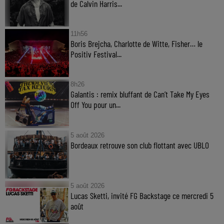
de Calvin Harris...
11h56
Boris Brejcha, Charlotte de Witte, Fisher… le
Positiv Festival...
8h26
Galantis : remix bluffant de Can’t Take My Eyes
Off You pour un...
5 août 2026
Bordeaux retrouve son club flottant avec UBLO
5 août 2026
Lucas Sketti, invité FG Backstage ce mercredi 5
août