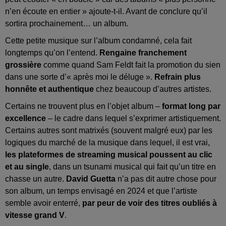
n’en écoute en entier » ajoute-t-il. Avant de conclure qu’il
sortira prochainement… un album.
Cette petite musique sur l’album condamné, cela fait
longtemps qu’on l’entend.
Rengaine franchement
grossière
comme quand Sam Feldt fait la promotion du sien
dans une sorte d’« après moi le déluge ».
Refrain plus
honnête et authentique
chez beaucoup d’autres artistes.
Certains ne trouvent plus en l’objet album –
format long par
excellence
– le cadre dans lequel s’exprimer artistiquement.
Certains autres sont matrixés (souvent malgré eux) par les
logiques du marché de la musique dans lequel, il est vrai,
les plateformes de streaming musical poussent au clic
et au single
, dans un tsunami musical qui fait qu’un titre en
chasse un autre.
David Guetta
n’a pas dit autre chose pour
son album, un temps envisagé en 2024 et que l’artiste
semble avoir enterré,
par peur de voir des titres oubliés à
vitesse grand V
.