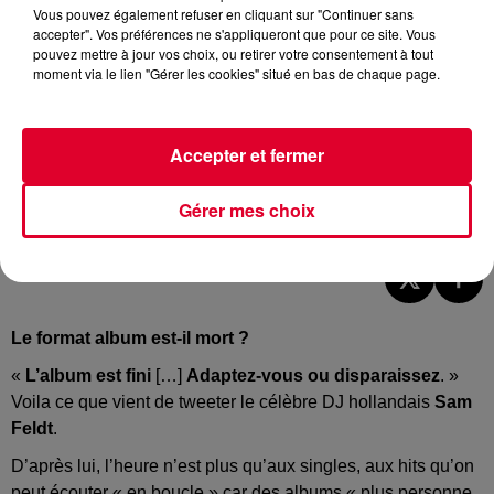
Vous pouvez également refuser en cliquant sur "Continuer sans
accepter". Vos préférences ne s'appliqueront que pour ce site. Vous
pouvez mettre à jour vos choix, ou retirer votre consentement à tout
moment via le lien "Gérer les cookies" situé en bas de chaque page.
Accepter et fermer
Image d'illustration
Gérer mes choix
Crédit :
Image d'illustration
Le format album est-il mort ?
«
L’album est fini
[…]
Adaptez-vous ou disparaissez
. »
Voila ce que vient de tweeter le célèbre DJ hollandais
Sam
Feldt
.
D’après lui, l’heure n’est plus qu’aux singles, aux hits qu’on
peut écouter « en boucle » car des albums « plus personne