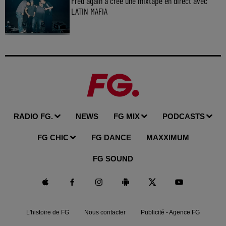
Fred again a créé une mixtape en direct avec
LATIN MAFIA
RADIO FG.
NEWS
FG MIX
PODCASTS
FG CHIC
FG DANCE
MAXXIMUM
FG SOUND
L'histoire de FG
Nous contacter
Publicité - Agence FG