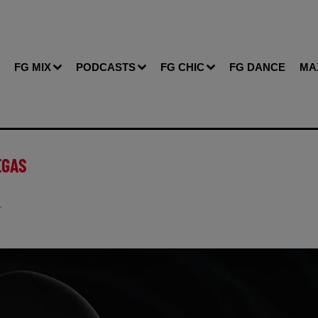
FG MIX
PODCASTS
FG CHIC
FG DANCE
MA
EGAS
T