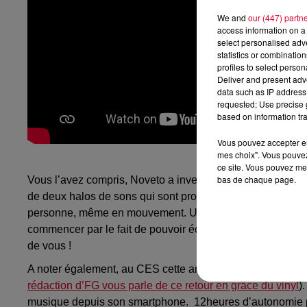
We and
our (447) partn
access information on a 
select personalised ad
statistics or combinatio
profiles to select person
Deliver and present adv
data such as IP address 
requested; Use precise g
based on information tra
Vous pouvez accepter en 
mes choix". Vous pouvez
ce site. Vous pouvez met
bas de chaque page.
Vous l’avez compris, Noveto a inventé l’écouteur sans éco
de deux halos de sons qui sont projetés d’un module 3D ch
personne, même en mouvement. Une innovation dont les ap
commencer par le fait de pouvoir écouter de la musique fo
de vous !
A noter également, au CES cette année, le prix reçu par 
rédaction d’FG vous parle de ce retour en grâce du vinyl
)
musique depuis son smartphone. 12heures d’autonomie pou