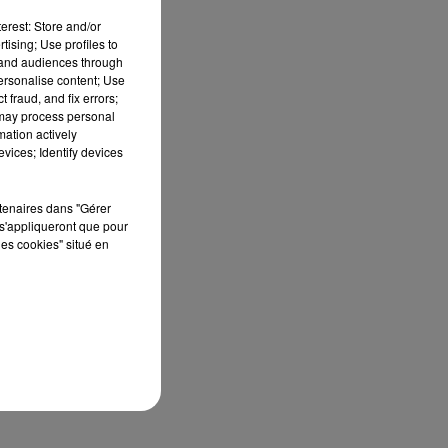
erest: Store and/or
tising; Use profiles to
tand audiences through
personalise content; Use
 fraud, and fix errors;
 may process personal
mation actively
vices; Identify devices
rtenaires dans "Gérer
s'appliqueront que pour
les cookies" situé en
res