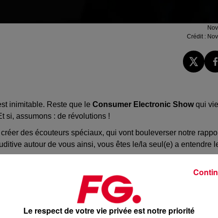
Nov
Crédit :
Nov
st inimitable. Reste que le
Consumer Electronic Show
qui vie
Et si, assumons : de révolutions !
e créer des écouteurs spéciaux, qui vont bouleverser notre rappo
ditive autour de vous ainsi, vous êtes le/la seul(e) a entendre l
Contin
Le respect de votre vie privée est notre priorité