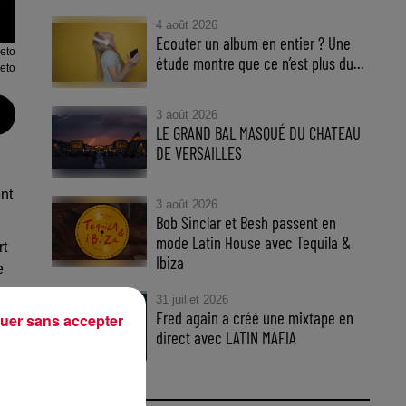
4 août 2026
Ecouter un album en entier ? Une
eto
étude montre que ce n’est plus du...
eto
3 août 2026
LE GRAND BAL MASQUÉ DU CHATEAU
DE VERSAILLES
nt
3 août 2026
Bob Sinclar et Besh passent en
mode Latin House avec Tequila &
rt
Ibiza
e
31 juillet 2026
Fred again a créé une mixtape en
uer sans accepter
direct avec LATIN MAFIA