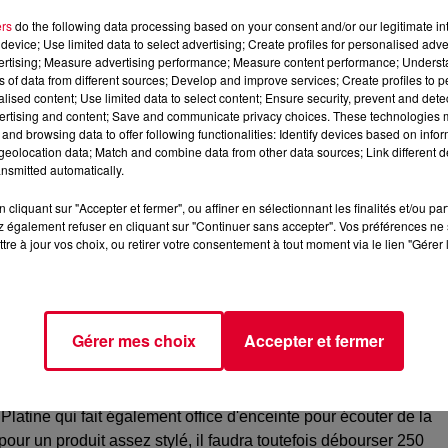
ers
do the following data processing based on your consent and/or our legitimate int
device; Use limited data to select advertising; Create profiles for personalised adver
vertising; Measure advertising performance; Measure content performance; Unders
ns of data from different sources; Develop and improve services; Create profiles to 
alised content; Use limited data to select content; Ensure security, prevent and detect
ertising and content; Save and communicate privacy choices. These technologies
and browsing data to offer following functionalities: Identify devices based on infor
eolocation data; Match and combine data from other data sources; Link different de
nsmitted automatically.
cliquant sur "Accepter et fermer", ou affiner en sélectionnant les finalités et/ou pa
 également refuser en cliquant sur "Continuer sans accepter". Vos préférences ne 
tre à jour vos choix, ou retirer votre consentement à tout moment via le lien "Gérer 
uteur. Son créateur – le français
Christophe Ramstein
– parle
argé de détecter vos oreilles. De sorte que le son cible une
plications futures ouvrent un large champ des possibles, à
rte, sans gêner ses voisins, voire même un coloc’ situé à 2 mèt
Gérer mes choix
Accepter et fermer
une
platine vinyle portable
(et cette semaine justement,
la
. Platine qui fait également office d'enceinte pour écouter de la
r un produit assez stylé, il faudra toutefois débourser 250