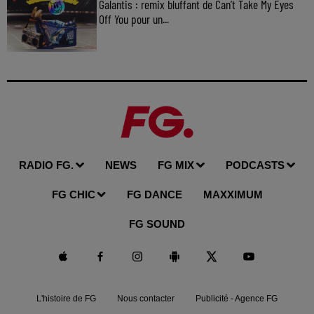
Galantis : remix bluffant de Can’t Take My Eyes
Off You pour un...
RADIO FG.
NEWS
FG MIX
PODCASTS
FG CHIC
FG DANCE
MAXXIMUM
FG SOUND
L'histoire de FG
Nous contacter
Publicité - Agence FG