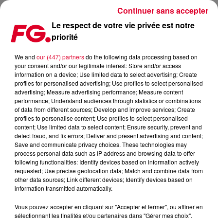
Continuer sans accepter
Le respect de votre vie privée est notre
priorité
LES VINYLES SONT DE RETOURS DANS LES BACS
We and
our (447) partners
do the following data processing based on
your consent and/or our legitimate interest: Store and/or access
Publié : 10 janvier 2022 à 9h00 par Jean-Baptiste BLANDIN
information on a device; Use limited data to select advertising; Create
profiles for personalised advertising; Use profiles to select personalised
advertising; Measure advertising performance; Measure content
performance; Understand audiences through statistics or combinations
of data from different sources; Develop and improve services; Create
profiles to personalise content; Use profiles to select personalised
content; Use limited data to select content; Ensure security, prevent and
detect fraud, and fix errors; Deliver and present advertising and content;
Save and communicate privacy choices. These technologies may
process personal data such as IP address and browsing data to offer
following functionalities: Identify devices based on information actively
requested; Use precise geolocation data; Match and combine data from
other data sources; Link different devices; Identify devices based on
information transmitted automatically.
Vous pouvez accepter en cliquant sur "Accepter et fermer", ou affiner en
sélectionnant les finalités et/ou partenaires dans "Gérer mes choix".