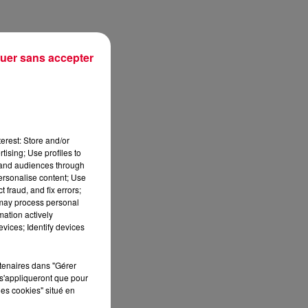
uer sans accepter
iée
e
erest: Store and/or
tising; Use profiles to
tand audiences through
personalise content; Use
 fraud, and fix errors;
 may process personal
mation actively
vices; Identify devices
rtenaires dans "Gérer
s'appliqueront que pour
les cookies" situé en