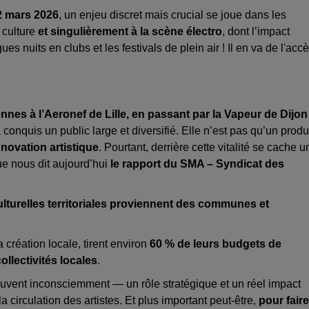
2 mars 2026
, un enjeu discret mais crucial se joue dans les
a culture
et singulièrement à la scène électro
, dont l’impact
s nuits en clubs et les festivals de plein air ! Il en va de l'acc
nnes à l’Aeronef de Lille, en passant par la Vapeur de Dijon
conquis un public large et diversifié. Elle n’est pas qu’un produ
nnovation artistique
. Pourtant, derrière cette vitalité se cache u
ue nous dit aujourd’hui
le rapport du SMA – Syndicat des
turelles territoriales proviennent des communes et
création locale, tirent environ
60 % de leurs budgets de
collectivités locales
.
ouvent inconsciemment — un rôle stratégique et un réel impact
a circulation des artistes. Et plus important peut-être,
pour faire