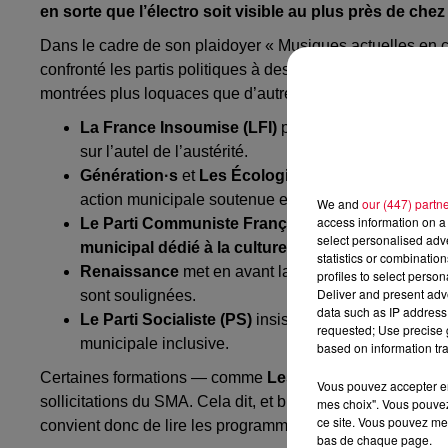
en sorte que l’électro soit visible au plus près de chez
Dans le cadre de son plaidoyer « Musiques actuelles en
confronté les partis politiques à des questions concrètes 
montrées plus loquaces que d’autres, une tendance globa
La France Insoumise (LFI)
prône une hausse des bud
sur l’autel de l’austérité.
Génération·s
et
Les Écologistes
placent l’accent su
action municipale soutenue et diversifiée.
We and
our (447) partn
access information on a 
Le Parti Communiste Français (PCF)
suggère une 
select personalised ad
municipal dédié à la culture
, chiffre ambitieux qu
statistics or combinatio
Renaissance
met en avant la culture comme vecteur d
profiles to select person
Deliver and present adv
sont soulignées.
data such as IP address 
Le Parti Socialiste (PS)
insiste sur l’éducation artis
requested; Use precise g
municipale inclusive.
based on information tra
Certaines formations — comme
Les Républicains (LR)
o
Vous pouvez accepter en 
sollicitations du SMA. Cela dit, et bien évidemment, ces par
mes choix". Vous pouvez
ce site. Vous pouvez met
convient donc de lire les programmes.
bas de chaque page.