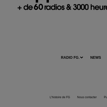
RADIO FG.
NEWS
L'histoire de FG
Nous contacter
Pu