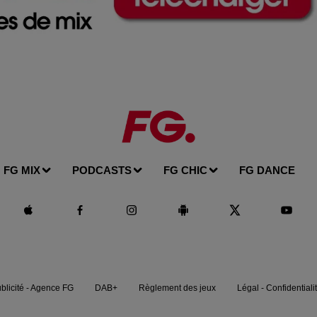
FG MIX
PODCASTS
FG CHIC
FG DANCE
blicité - Agence FG
DAB+
Règlement des jeux
Légal - Confidentiali