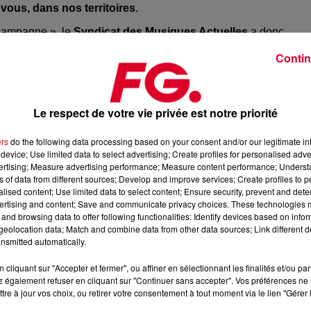
 vous, dans nos territoires
.
 campagne », le
Syndicat des Musiques Actuelles
a donc
sur leurs programmes culturelles. Si certaines formations se sont
Contin
le se dessine :
gets culturels, affirmant que la culture ne doit pas être sacrif
Le respect de votre vie privée est notre priorité
r l’équité territoriale et la proximité culturelle, plaidant pour un
ers
do the following data processing based on your consent and/or our legitimate int
device; Use limited data to select advertising; Create profiles for personalised adver
politique volontariste avec un
objectif de 7 % du budget
vertising; Measure advertising performance; Measure content performance; Unders
i donne la mesure de l’importance accordée au secteur.
ns of data from different sources; Develop and improve services; Create profiles to 
’attractivité territoriale, même si les contraintes budgétaires
alised content; Use limited data to select content; Ensure security, prevent and detect
ertising and content; Save and communicate privacy choices. These technologies
and browsing data to offer following functionalities: Identify devices based on infor
tique et l’accès à la culture comme piliers d’une politique
eolocation data; Match and combine data from other data sources; Link different de
nsmitted automatically.
u le
Rassemblement National (RN)
— n’ont pas répondu aux
cliquant sur "Accepter et fermer", ou affiner en sélectionnant les finalités et/ou pa
tis défendront des politiques culturelles lors des élections, il
 également refuser en cliquant sur "Continuer sans accepter". Vos préférences ne 
tre à jour vos choix, ou retirer votre consentement à tout moment via le lien "Gérer 