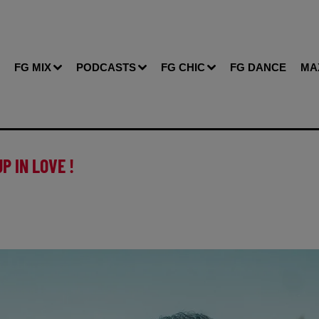
FG MIX
PODCASTS
FG CHIC
FG DANCE
MA
P IN LOVE !