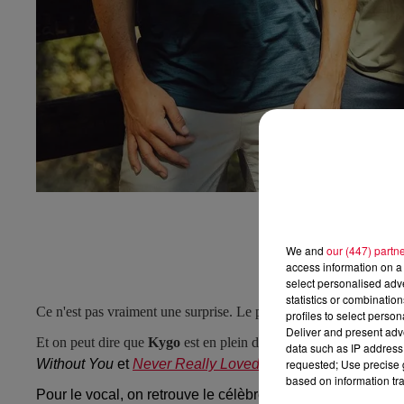
We and
our (447) partn
access information on a 
select personalised ad
statistics or combinatio
Ce n'est pas vraiment une surprise. Le producteur norvégien nous
profiles to select person
Deliver and present adv
Et on peut dire que
Kygo
est en plein dedans actuellement. Après
data such as IP address 
requested; Use precise g
Without You
et
Never Really Loved Me
), il sort déjà auj
based on information tra
Pour le vocal, on retrouve le célèbre artiste britannique
Ca