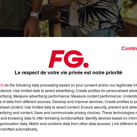
Contin
Kygo, Gryffin, Calum Scott - Woke Up In 
Le respect de votre vie privée est notre priorité
Crédit :
Facebook Officiel K
ers
do the following data processing based on your consent and/or our legitimate int
device; Use limited data to select advertising; Create profiles for personalised adver
vertising; Measure advertising performance; Measure content performance; Unders
ns of data from different sources; Develop and improve services; Create profiles to 
 habitue depuis plusieurs années à des phases où il enchaîne les releas
alised content; Use limited data to select content; Ensure security, prevent and detect
ertising and content; Save and communicate privacy choices. These technologies
 les deux récents titres avec le
chanteur australien Dean Lewis (
Lo
and browsing data to offer following functionalities: Identify devices based on infor
eolocation data; Match and combine data from other data sources; Link different de
ourd'hui un nouveau single et il est très bien accompagné.
nsmitted automatically.
lum Scott
et
Gryffin
à la production. Première collab entre Ky