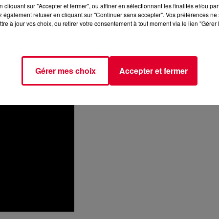
cliquant sur "Accepter et fermer", ou affiner en sélectionnant les finalités et/ou pa
 première partie de Kygo lors de son show au Zénith de Paris en
 également refuser en cliquant sur "Continuer sans accepter". Vos préférences ne 
tre à jour vos choix, ou retirer votre consentement à tout moment via le lien "Gérer 
d'hui de
Woke Up In Love
, un titre clairement dans l'univers de
t efficace.
Gérer mes choix
Accepter et fermer