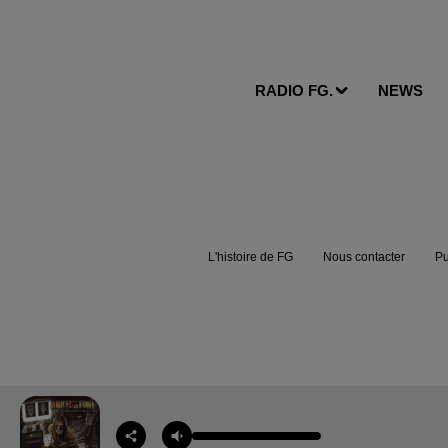
RADIO FG.
NEWS
L'histoire de FG
Nous contacter
Pu