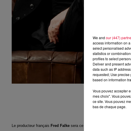
We and
our (447) partn
access information on a 
select personalised ad
statistics or combinatio
profiles to select person
Deliver and present adv
data such as IP address 
requested; Use precise g
based on information tra
Vous pouvez accepter en 
mes choix". Vous pouvez
ce site. Vous pouvez met
bas de chaque page.
Le producteur français
Fred Falke
sera ce soir l'invité d'
Antoine Badu