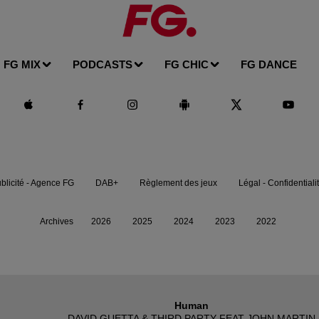
FG MIX
PODCASTS
FG CHIC
FG DANCE
blicité - Agence FG
DAB+
Règlement des jeux
Légal - Confidentiali
Archives
2026
2025
2024
2023
2022
Human
DAVID GUETTA & THIRD PARTY FEAT JOHN MARTIN