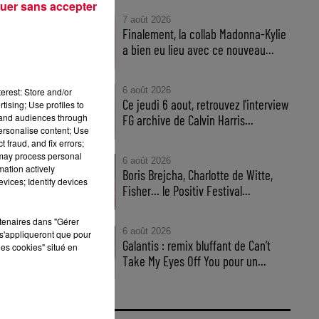
uer sans accepter
7 août 2026
Finalement, la collab Madonna-Kylie
a bien eu lieu avec ce nouveau...
6 août 2026
erest: Store and/or
Ce jeudi 6 aout, retrouvez l'interview
tising; Use profiles to
tand audiences through
FG archive de Calvin Harris...
personalise content; Use
 fraud, and fix errors;
 may process personal
6 août 2026
mation actively
Boris Brejcha, Charlotte de Witte,
vices; Identify devices
Fisher… le Positiv Festival...
nds
rtenaires dans "Gérer
kit
6 août 2026
s'appliqueront que pour
Galantis : remix bluffant de Can’t
les cookies" situé en
Take My Eyes Off You pour un...