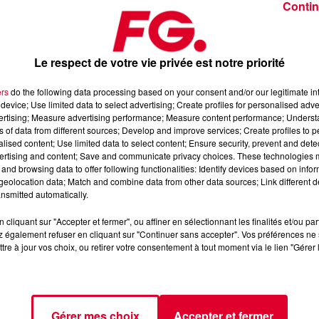
Contin
Le respect de votre vie privée est notre priorité
ers
do the following data processing based on your consent and/or our legitimate int
device; Use limited data to select advertising; Create profiles for personalised adver
vertising; Measure advertising performance; Measure content performance; Unders
ns of data from different sources; Develop and improve services; Create profiles to 
alised content; Use limited data to select content; Ensure security, prevent and detect
ertising and content; Save and communicate privacy choices. These technologies
and browsing data to offer following functionalities: Identify devices based on infor
eolocation data; Match and combine data from other data sources; Link different de
nsmitted automatically.
Ampersou
cliquant sur "Accepter et fermer", ou affiner en sélectionnant les finalités et/ou pa
Crédit :
@press
 également refuser en cliquant sur "Continuer sans accepter". Vos préférences ne 
tre à jour vos choix, ou retirer votre consentement à tout moment via le lien "Gérer 
el
dans son émission
Happy Hour FG
(17H - 20H).
Gérer mes choix
Accepter et fermer