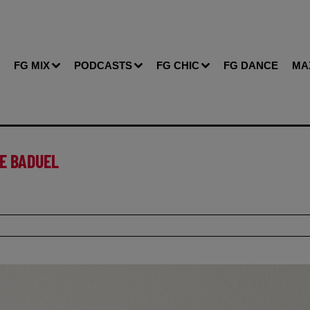
FG MIX
PODCASTS
FG CHIC
FG DANCE
MA
NE BADUEL