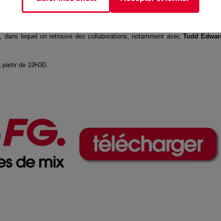
 avec son nouveau projet house music
Ampersounds
, élaboré avec le DJ
, dans lequel on retrouve des collaborations, notamment avec
Todd Edwar
 partir de 19H30.