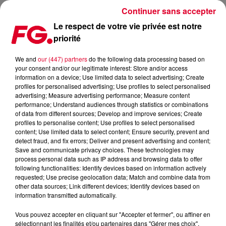
Continuer sans accepter
Le respect de votre vie privée est notre
priorité
FG CHIC : MARC JACOBS ÉLECTRISE LE PRINTEMPS-ÉTÉ 2027
We and
our (447) partners
do the following data processing based on
your consent and/or our legitimate interest: Store and/or access
Publié : 30 juin 2026 à 15h06 par Gwenael BILLAUD
information on a device; Use limited data to select advertising; Create
profiles for personalised advertising; Use profiles to select personalised
advertising; Measure advertising performance; Measure content
FG CHIC : Marc Jacobs électrise le
performance; Understand audiences through statistics or combinations
of data from different sources; Develop and improve services; Create
printemps-été 2027
profiles to personalise content; Use profiles to select personalised
content; Use limited data to select content; Ensure security, prevent and
detect fraud, and fix errors; Deliver and present advertising and content;
Save and communicate privacy choices. These technologies may
process personal data such as IP address and browsing data to offer
following functionalities: Identify devices based on information actively
requested; Use precise geolocation data; Match and combine data from
other data sources; Link different devices; Identify devices based on
information transmitted automatically.
Vous pouvez accepter en cliquant sur "Accepter et fermer", ou affiner en
sélectionnant les finalités et/ou partenaires dans "Gérer mes choix".