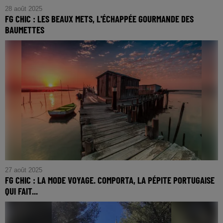
28 août 2025
FG CHIC : LES BEAUX METS, L'ÉCHAPPÉE GOURMANDE DES
BAUMETTES
FG CHIC : Les Beaux Mets, l'échappée Gourmande des
Baumettes
27 août 2025
FG CHIC : LA MODE VOYAGE. COMPORTA, LA PÉPITE PORTUGAISE
QUI FAIT...
FG CHIC : La mode voyage. Comporta, la pépite portugaise
qui fait de l'ombre à Saint-Tropez.