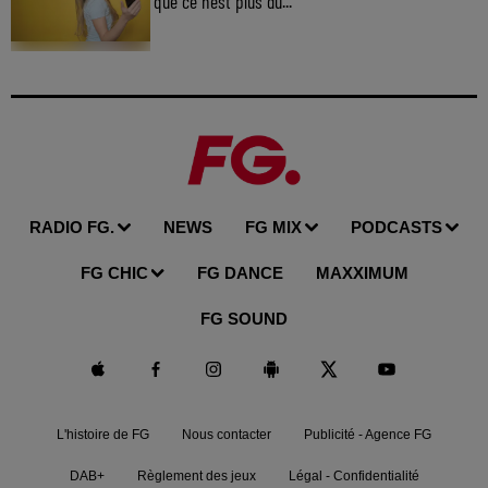
que ce n’est plus du...
RADIO FG.
NEWS
FG MIX
PODCASTS
FG CHIC
FG DANCE
MAXXIMUM
FG SOUND
L'histoire de FG
Nous contacter
Publicité - Agence FG
DAB+
Règlement des jeux
Légal - Confidentialité