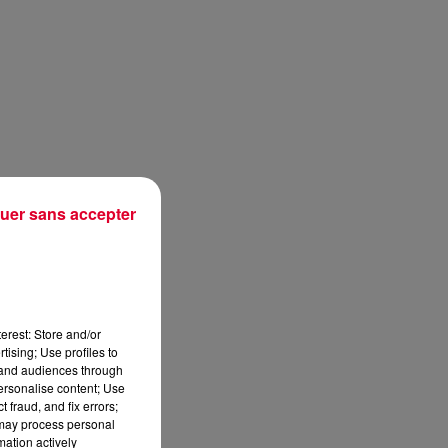
uer sans accepter
erest: Store and/or
tising; Use profiles to
tand audiences through
personalise content; Use
 fraud, and fix errors;
 may process personal
mation actively