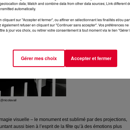
eolocation data; Match and combine data from other data sources; Link different de
nsmitted automatically.
cliquant sur "Accepter et fermer", ou affiner en sélectionnant les finalités et/ou pa
 également refuser en cliquant sur "Continuer sans accepter". Vos préférences ne 
tre à jour vos choix, ou retirer votre consentement à tout moment via le lien "Gérer 
Gérer mes choix
Accepter et fermer
@nicolavail
 magie visuelle – le monument est sublimé par des projections,
untant aussi bien à l’esprit de la fête qu’à des émotions plus