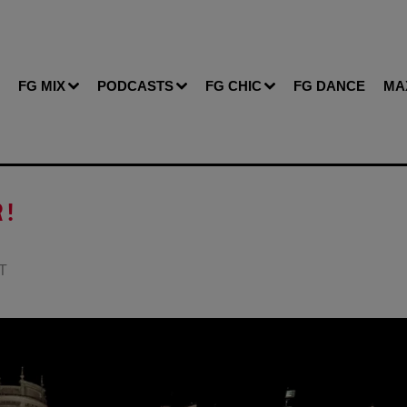
FG MIX
PODCASTS
FG CHIC
FG DANCE
MA
 !
RT