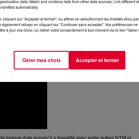
eolocation data; Match and combine data from other data sources; Link different de
nsmitted automatically.
ette envie d’aller au bout des choses et de viser haut
».
C’est
nt qui l’accompagne, une plongée au cœur de Paris et Barcelone
cliquant sur "Accepter et fermer", ou affiner en sélectionnant les finalités et/ou pa
 également refuser en cliquant sur "Continuer sans accepter". Vos préférences ne 
tre à jour vos choix, ou retirer votre consentement à tout moment via le lien "Gérer 
Gérer mes choix
Accepter et fermer
de longue date puisqu’il a travaillé avec entre autres
NTM
et