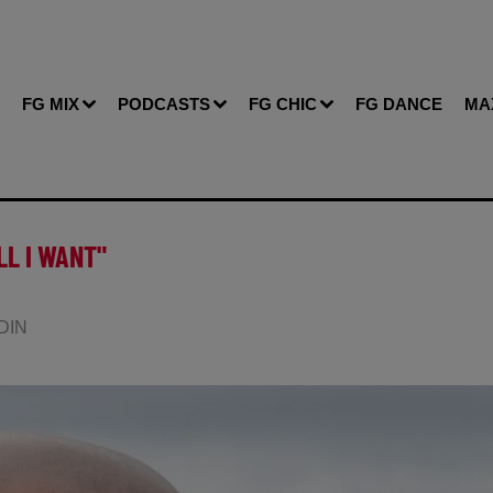
FG MIX
PODCASTS
FG CHIC
FG DANCE
MA
LL I WANT"
NDIN