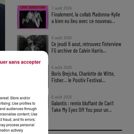
7 août 2026
Finalement, la collab Madonna-Kylie
a bien eu lieu avec ce nouveau...
6 août 2026
Ce jeudi 6 aout, retrouvez l'interview
FG archive de Calvin Harris...
uer sans accepter
6 août 2026
Boris Brejcha, Charlotte de Witte,
one
Fisher… le Positiv Festival...
one
6 août 2026
erest: Store and/or
Galantis : remix bluffant de Can’t
tising; Use profiles to
tand audiences through
Take My Eyes Off You pour un...
personalise content; Use
 fraud, and fix errors;
 may process personal
mation actively