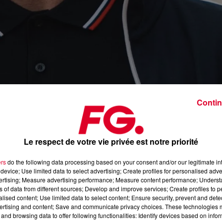
Contin
DJ P
Le respect de votre vie privée est notre priorité
Crédit :
Facebook : @DJ P
ers
do the following data processing based on your consent and/or our legitimate int
device; Use limited data to select advertising; Create profiles for personalised adver
vertising; Measure advertising performance; Measure content performance; Unders
ns of data from different sources; Develop and improve services; Create profiles to 
bum de
DJ
Pone
et pour fêter ça, le producteur français vient
alised content; Use limited data to select content; Ensure security, prevent and detect
duit en collaboration avec Blasé.
ertising and content; Save and communicate privacy choices. These technologies
and browsing data to offer following functionalities: Identify devices based on infor
nous replonge dans les plus belles heures de la french
touch
.