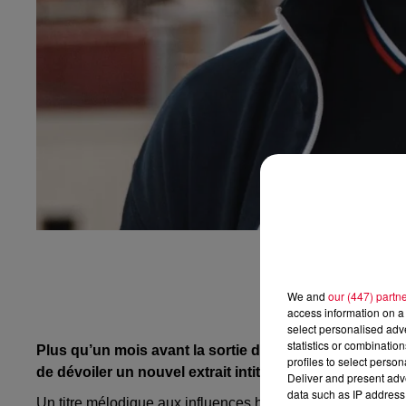
We and
our (447) partn
access information on a 
select personalised ad
statistics or combinatio
Plus qu’un mois avant la sortie de 1978, le nouvel al
profiles to select person
de dévoiler un nouvel extrait intitulé «
All
I
Want
», pro
Deliver and present adv
data such as IP address 
Un titre mélodique aux influences
hip
hop
très réussi qui 