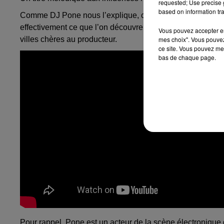
requested; Use precise g
based on information tra
Comme DJ
Pone
nous l’explique, ce morceau parle de «
c
effectivement ce que l’on découvre avec le clip virevolta
Vous pouvez accepter en 
villes chères au producteur.
mes choix". Vous pouvez
ce site. Vous pouvez met
bas de chaque page.
Pour
rappel, Pone
est un acteur de la scène électronique 