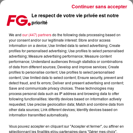
Continuer sans accepter
Le respect de votre vie privée est notre
priorité
DE LA PURE DRUM & BASS POUR LE RETOUR DE
RUDIMENTAL !
We and
our (447) partners
do the following data processing based on
your consent and/or our legitimate interest: Store and/or access
information on a device; Use limited data to select advertising; Create
Publié : 17 novembre 2022 à 8h24 par Antony HARARI
profiles for personalised advertising; Use profiles to select personalised
advertising; Measure advertising performance; Measure content
performance; Understand audiences through statistics or combinations
of data from different sources; Develop and improve services; Create
profiles to personalise content; Use profiles to select personalised
content; Use limited data to select content; Ensure security, prevent and
detect fraud, and fix errors; Deliver and present advertising and content;
Save and communicate privacy choices. These technologies may
process personal data such as IP address and browsing data to offer
following functionalities: Identify devices based on information actively
requested; Use precise geolocation data; Match and combine data from
other data sources; Link different devices; Identify devices based on
information transmitted automatically.
Rudimental - Break My Heart
Crédit :
Facebook Officiel Rudimental
Vous pouvez accepter en cliquant sur "Accepter et fermer", ou affiner en
sélectionnant les finalités et/ou partenaires dans "Gérer mes choix".