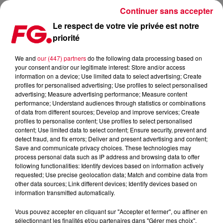
Continuer sans accepter
Le respect de votre vie privée est notre
priorité
DAVID GUETTA RECONDUIT SA RÉSIDENCE À L’USHUAÏA IBIZA
POUR L’ÉTÉ 2026
We and
our (447) partners
do the following data processing based on
your consent and/or our legitimate interest: Store and/or access
information on a device; Use limited data to select advertising; Create
Publié : 10 février 2026 à 17h09 par Jean-Baptiste Blandin
profiles for personalised advertising; Use profiles to select personalised
advertising; Measure advertising performance; Measure content
performance; Understand audiences through statistics or combinations
of data from different sources; Develop and improve services; Create
profiles to personalise content; Use profiles to select personalised
content; Use limited data to select content; Ensure security, prevent and
detect fraud, and fix errors; Deliver and present advertising and content;
Save and communicate privacy choices. These technologies may
process personal data such as IP address and browsing data to offer
following functionalities: Identify devices based on information actively
requested; Use precise geolocation data; Match and combine data from
other data sources; Link different devices; Identify devices based on
information transmitted automatically.
Vous pouvez accepter en cliquant sur "Accepter et fermer", ou affiner en
sélectionnant les finalités et/ou partenaires dans "Gérer mes choix".