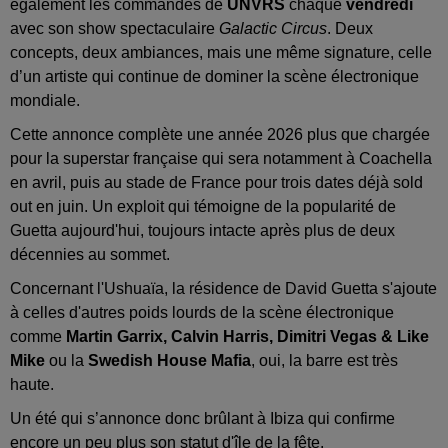
également les commandes de
UNVRS
chaque
vendredi
avec son show spectaculaire
Galactic Circus
. Deux
concepts, deux ambiances, mais une même signature, celle
d’un artiste qui continue de dominer la scène électronique
mondiale.
Cette annonce complète une année 2026 plus que chargée
pour la superstar française qui sera notamment à Coachella
en avril, puis au stade de France pour trois dates déjà sold
out en juin.
Un exploit qui témoigne de la popularité de
Guetta aujourd'hui, toujours intacte après plus de deux
décennies au sommet.
Concernant l'Ushuaïa, la résidence de David Guetta s'ajoute
à celles d'autres poids lourds de la scène électronique
comme
Martin Garrix, Calvin Harris, Dimitri Vegas & Like
Mike
ou la
Swedish House Mafia
, oui, la barre est très
haute.
Un été qui s’annonce donc brûlant à Ibiza qui confirme
encore un peu plus son statut d'île de la fête.