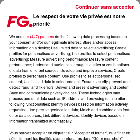
Continuer sans accepter
Le respect de votre vie privée est notre
priorité
CLOSER, LE TUBE QUI PROPULSA THE CHAINSMOKERS, FÊTE
SES 5 ANS ET SES 2 MILLIARDS DE STREAMS
We and
our (447) partners
do the following data processing based on
your consent and/or our legitimate interest: Store and/or access
information on a device; Use limited data to select advertising; Create
Publié : 8 septembre 2021 à 7h57 par Antony HARARI
profiles for personalised advertising; Use profiles to select personalised
advertising; Measure advertising performance; Measure content
performance; Understand audiences through statistics or combinations
of data from different sources; Develop and improve services; Create
profiles to personalise content; Use profiles to select personalised
content; Use limited data to select content; Ensure security, prevent and
detect fraud, and fix errors; Deliver and present advertising and content;
Save and communicate privacy choices. These technologies may
process personal data such as IP address and browsing data to offer
following functionalities: Identify devices based on information actively
requested; Use precise geolocation data; Match and combine data from
other data sources; Link different devices; Identify devices based on
information transmitted automatically.
The Chainsmokers Ft Halsey - Closer
Crédit :
Facebook Officiel The Chainsmokers
Vous pouvez accepter en cliquant sur "Accepter et fermer", ou affiner en
sélectionnant les finalités et/ou partenaires dans "Gérer mes choix".