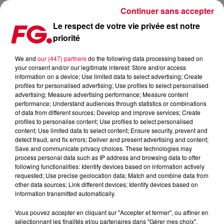
Continuer sans accepter
Le respect de votre vie privée est notre
priorité
BORMIN INVITÉ DE L'HAPPY HOUR FG CE SOIR !
We and
our (447) partners
do the following data processing based on
your consent and/or our legitimate interest: Store and/or access
Publié : 21 mai 2025 à 11h44 par Christophe HUBERT
information on a device; Use limited data to select advertising; Create
profiles for personalised advertising; Use profiles to select personalised
advertising; Measure advertising performance; Measure content
performance; Understand audiences through statistics or combinations
of data from different sources; Develop and improve services; Create
profiles to personalise content; Use profiles to select personalised
content; Use limited data to select content; Ensure security, prevent and
detect fraud, and fix errors; Deliver and present advertising and content;
Save and communicate privacy choices. These technologies may
process personal data such as IP address and browsing data to offer
following functionalities: Identify devices based on information actively
requested; Use precise geolocation data; Match and combine data from
other data sources; Link different devices; Identify devices based on
information transmitted automatically.
Vous pouvez accepter en cliquant sur "Accepter et fermer", ou affiner en
sélectionnant les finalités et/ou partenaires dans "Gérer mes choix".