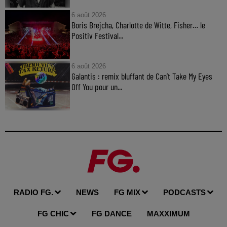
6 août 2026
Boris Brejcha, Charlotte de Witte, Fisher… le
Positiv Festival...
6 août 2026
Galantis : remix bluffant de Can’t Take My Eyes
Off You pour un...
RADIO FG.
NEWS
FG MIX
PODCASTS
FG CHIC
FG DANCE
MAXXIMUM