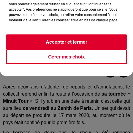
Vous pouvez également refuser en cliquant sur "Continuer sans
accepter". Vos préférences ne s'appliqueront que pour ce site. Vous
pouvez mettre à jour vos choix, ou retirer votre consentement à tout
moment via le lien "Gérer les cookies" situé en bas de chaque page.
Accepter et fermer
Gérer mes choix
Crédit :
Facebook / Bon Entendeur
Après deux ans d’attente, de reports et d’annulations, le
collectif reprend enfin la route à l’occasion de
sa tournée
«
Minuit Tour
».
S’il y a bien une date à retenir, c’est celle qui
aura lieu
ce vendredi au Zénith de Paris
.
Un set qui devait
au départ se produire le 17 mars 2020, au moment où le
pays était confiné pour la première fois...
En l'espace de deux ans, le show a été repensé