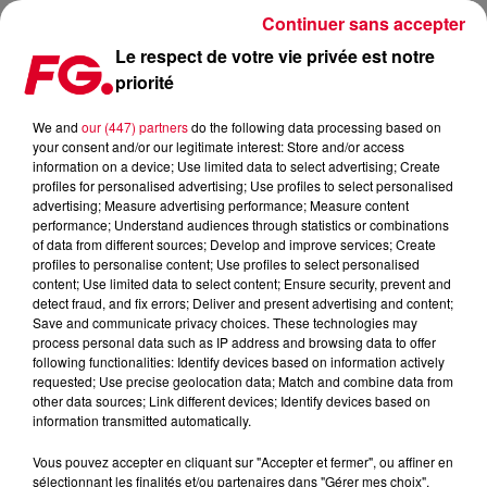
Continuer sans accepter
Le respect de votre vie privée est notre
priorité
BON ENTENDEUR EN LIVE AU ZÉNITH DE PARIS CE VENDREDI
We and
our (447) partners
do the following data processing based on
your consent and/or our legitimate interest: Store and/or access
Publié : 29 mars 2022 à 12h58 par Sophie DIAS
information on a device; Use limited data to select advertising; Create
profiles for personalised advertising; Use profiles to select personalised
advertising; Measure advertising performance; Measure content
performance; Understand audiences through statistics or combinations
of data from different sources; Develop and improve services; Create
profiles to personalise content; Use profiles to select personalised
content; Use limited data to select content; Ensure security, prevent and
detect fraud, and fix errors; Deliver and present advertising and content;
Save and communicate privacy choices. These technologies may
process personal data such as IP address and browsing data to offer
following functionalities: Identify devices based on information actively
requested; Use precise geolocation data; Match and combine data from
other data sources; Link different devices; Identify devices based on
information transmitted automatically.
Vous pouvez accepter en cliquant sur "Accepter et fermer", ou affiner en
sélectionnant les finalités et/ou partenaires dans "Gérer mes choix".