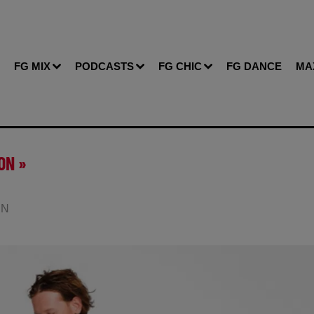
FG MIX
PODCASTS
FG CHIC
FG DANCE
MA
ON »
IN