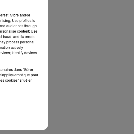
erest: Store and/or
tising; Use profiles to
tand audiences through
personalise content; Use
 fraud, and fix errors;
 may process personal
mation actively
vices; Identify devices
rtenaires dans "Gérer
s'appliqueront que pour
les cookies" situé en