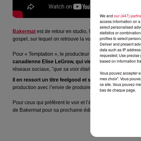
We and
our (447) partn
access information on a 
select personalised ad
Bakermat
est de retour en studio, 9 mois après la sortie
statistics or combinatio
profiles to select person
gospel, sur lequel on retrouve la voix d’Aretha Franklin.
Deliver and present adv
data such as IP address 
Pour «
Temptation
», le producteur
hollandais semble
cont
requested; Use precise g
based on information tra
canadienne
Elise
LeGrow
, qui vient apporter sa touch
réseaux sociaux, "
que sa voix était tellement inspirante qu
Vous pouvez accepter en 
mes choix". Vous pouvez
Il en ressort un titre
feelgood
et super estival
.
Et ça fait
ce site. Vous pouvez met
production avec l’envie de produire des titres aussi dans
bas de chaque page.
Pour ceux qui
préfèrent
le voir et l’écouter
on
stage, le fes
de
Bakermat
pour sa prochaine édition, le 3 septembre pr