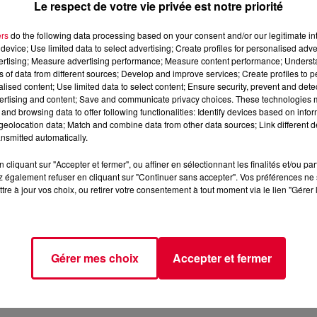
Le respect de votre vie privée est notre priorité
ers
do the following data processing based on your consent and/or our legitimate int
device; Use limited data to select advertising; Create profiles for personalised adver
vertising; Measure advertising performance; Measure content performance; Unders
 de son dernier album « Spirit », un album qui mélange house et
ns of data from different sources; Develop and improve services; Create profiles to 
alised content; Use limited data to select content; Ensure security, prevent and detect
ertising and content; Save and communicate privacy choices. These technologies
and browsing data to offer following functionalities: Identify devices based on infor
inuer sur cette vague puisqu’
il s’est entouré de la chanteuse
eolocation data; Match and combine data from other data sources; Link different de
nsmitted automatically.
e très
soul
.
D’ailleurs fun
fact
,
Bakermat
a annoncé sur ses
’il a terminé le premier jet du track en une journée".
cliquant sur "Accepter et fermer", ou affiner en sélectionnant les finalités et/ou pa
 également refuser en cliquant sur "Continuer sans accepter". Vos préférences ne 
 plaisir de voir que l’homme à la veste militaire est de retour à la
tre à jour vos choix, ou retirer votre consentement à tout moment via le lien "Gérer 
ant que
Temptation
.
tival parisien
Elektric
Park
vient d’annoncer la venue
ochain.
Gérer mes choix
Accepter et fermer