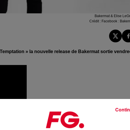
Bakermat & Elise LeG
Crédit :
Facebook : Baker
Temptation
» la nouvelle
release
de
Bakermat
sortie vendre
Contin