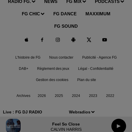
RADIO FG.
NEWS
FG MIX
PODCASTS
FG CHIC
FG DANCE
MAXXIMUM
FG SOUND
L'histoire de FG
Nous contacter
Publicité - Agence FG
DAB+
Règlement des jeux
Légal - Confidentialité
Gestion des cookies
Plan du site
Archives
2026
2025
2024
2023
2022
Live :
FG DJ RADIO
Webradios
Feel So Close
CALVIN HARRIS