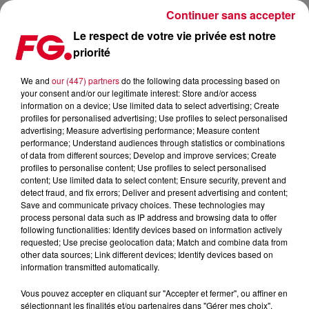
Continuer sans accepter
Le respect de votre vie privée est notre
priorité
WORAKLS INVITÉ D'ANTOINE BADUEL CE SOIR !
We and
our (447) partners
do the following data processing based on
your consent and/or our legitimate interest: Store and/or access
Publié : 22 septembre 2022 à 11h24 par Christophe
information on a device; Use limited data to select advertising; Create
HUBERT
profiles for personalised advertising; Use profiles to select personalised
advertising; Measure advertising performance; Measure content
performance; Understand audiences through statistics or combinations
of data from different sources; Develop and improve services; Create
profiles to personalise content; Use profiles to select personalised
content; Use limited data to select content; Ensure security, prevent and
detect fraud, and fix errors; Deliver and present advertising and content;
Save and communicate privacy choices. These technologies may
process personal data such as IP address and browsing data to offer
following functionalities: Identify devices based on information actively
requested; Use precise geolocation data; Match and combine data from
other data sources; Link different devices; Identify devices based on
information transmitted automatically.
Vous pouvez accepter en cliquant sur "Accepter et fermer", ou affiner en
sélectionnant les finalités et/ou partenaires dans "Gérer mes choix".