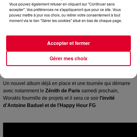
Vous pouvez également refuser en cliquant sur "Continuer sans
Worakls
accepter". Vos préférences ne s'appliqueront que pour ce site. Vous
Crédit :
Worakls
pouvez mettre à jour vos choix, ou retirer votre consentement à tout
moment via le lien "Gérer les cookies" situé en bas de chaque page.
Accepter et fermer
C’est fou ce qu’elle nous impressionne la scène française,
notamment celle qui ose, qui bouscule !
Worakls
a trouvé
Gérer mes choix
son équilibre en mêlant électro/techno et musique
orchestrale, cela donne par exemple « 54 » l'un de ses
derniers singles.
Un nouvel album déjà en place et une tournée qui démarre
avec notamment le
Zénith de Paris
samedi prochain,
Worakls fourmille de projets et il sera ce soir
l'invité
d'Antoine Baduel et de l'Happy Hour FG