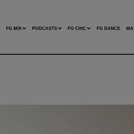
FG MIX
PODCASTS
FG CHIC
FG DANCE
MA