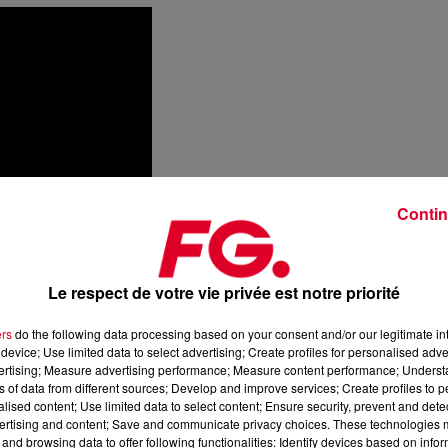
Contin
Le respect de votre vie privée est notre priorité
ers
do the following data processing based on your consent and/or our legitimate int
ld / Stumblin' In / Fall At Your Feet
device; Use limited data to select advertising; Create profiles for personalised adver
vertising; Measure advertising performance; Measure content performance; Unders
ns of data from different sources; Develop and improve services; Create profiles to 
alised content; Use limited data to select content; Ensure security, prevent and detect
ertising and content; Save and communicate privacy choices. These technologies
and browsing data to offer following functionalities: Identify devices based on infor