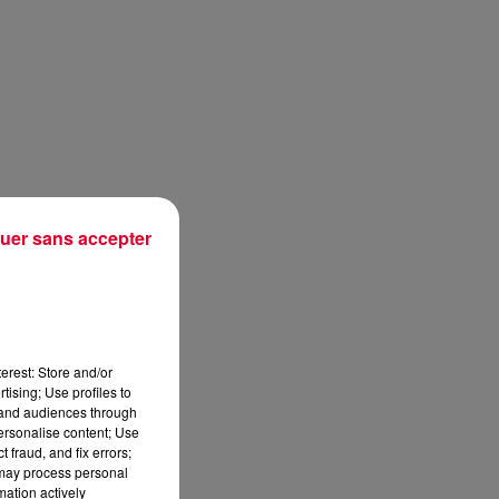
uer sans accepter
erest: Store and/or
tising; Use profiles to
tand audiences through
personalise content; Use
 fraud, and fix errors;
 may process personal
mation actively