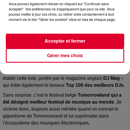
Vous pouvez également refuser en cliquant sur "Continuer sans
accepter". Vos préférences ne s'appliqueront que pour ce site. Vous
pouvez mettre à jour vos choix, ou retirer votre consentement à tout
Image d'illustration
moment via le lien "Gérer les cookies" situé en bas de chaque page.
Crédit :
@presskit
Accepter et fermer
Gérer mes choix
Voici le classement des meilleurs festivals du monde !!!
Troisième édition déjà du classement des meilleurs festivals
du monde !
Plus de 100.000 personnes
ont participé pour
établir cette liste, portée par le magazine anglais
DJ Mag
–
qui édite également le fameux
Top 100 des meilleurs DJs
.
Sans surprise, c’est le festival belge
Tomorrowland qui a
été désigné meilleur festival de musique au monde
. 3e
victoire donc, toujours aussi méritée quand on connait le
gigantisme de Tomorrowland et sa suprématie dans
l’écosystème des musiques électroniques.