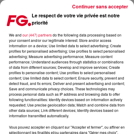
Continuer sans accepter
Le respect de votre vie privée est notre
priorité
VOICI LE CLASSEMENT DES MEILLEURS FESTIVALS DU
MONDE !!!
We and
our (447) partners
do the following data processing based on
your consent and/or our legitimate interest: Store and/or access
information on a device; Use limited data to select advertising; Create
Publié : 24 août 2023 à 12h12 par Christophe HUBERT
profiles for personalised advertising; Use profiles to select personalised
advertising; Measure advertising performance; Measure content
performance; Understand audiences through statistics or combinations
of data from different sources; Develop and improve services; Create
profiles to personalise content; Use profiles to select personalised
content; Use limited data to select content; Ensure security, prevent and
detect fraud, and fix errors; Deliver and present advertising and content;
Save and communicate privacy choices. These technologies may
process personal data such as IP address and browsing data to offer
following functionalities: Identify devices based on information actively
requested; Use precise geolocation data; Match and combine data from
other data sources; Link different devices; Identify devices based on
information transmitted automatically.
Vous pouvez accepter en cliquant sur "Accepter et fermer", ou affiner en
sélectionnant les finalités et/ou partenaires dans "Gérer mes choix".