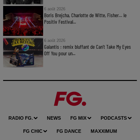
6 août 2026
Boris Brejcha, Charlotte de Witte, Fisher… le
Positiv Festival...
6 août 2026
Galantis : remix bluffant de Can’t Take My Eyes
Off You pour un...
RADIO FG.
NEWS
FG MIX
PODCASTS
FG CHIC
FG DANCE
MAXXIMUM