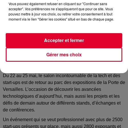
Vous pouvez également refuser en cliquant sur "Continuer sans
accepter". Vos préférences ne s'appliqueront que pour ce site. Vous
pouvez mettre à jour vos choix, ou retirer votre consentement à tout
moment via le lien "Gérer les cookies" situé en bas de chaque page.
VivaTech
Crédit :
Facebook : @VivaTech
Accepter et fermer
Gérer mes choix
Paris placé sous le signe de la technologie avec
VivaTech
.
Du 22 au 25 mai, le salon incontournable de la tech et des
start-ups est de retour au parc des expositions de la Porte de
Versailles. L’occasion de découvrir les avancées
technologiques d’aujourd’hui, mais aussi les projets et les
défis de demain autour de différents stands, d’échanges et
de conférences.
Un événement qui se veut professionnel avec plus de 2500
start-ups présents sur place, mais aussi 2800 exposants et