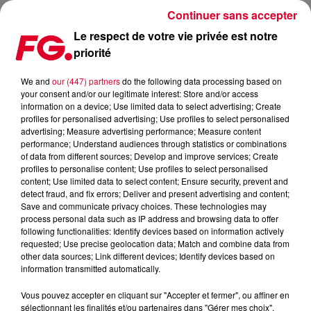
Continuer sans accepter
Le respect de votre vie privée est notre
priorité
VIVATECH, LE RENDEZ-VOUS INCONTOURNABLE DE LA
TECHNOLOGIE AVEC FG
We and
our (447) partners
do the following data processing based on
your consent and/or our legitimate interest: Store and/or access
information on a device; Use limited data to select advertising; Create
Publié : 21 mai 2024 à 16h25 par Jean-Baptiste BLANDIN
profiles for personalised advertising; Use profiles to select personalised
advertising; Measure advertising performance; Measure content
performance; Understand audiences through statistics or combinations
of data from different sources; Develop and improve services; Create
profiles to personalise content; Use profiles to select personalised
content; Use limited data to select content; Ensure security, prevent and
detect fraud, and fix errors; Deliver and present advertising and content;
Save and communicate privacy choices. These technologies may
process personal data such as IP address and browsing data to offer
following functionalities: Identify devices based on information actively
requested; Use precise geolocation data; Match and combine data from
other data sources; Link different devices; Identify devices based on
information transmitted automatically.
Vous pouvez accepter en cliquant sur "Accepter et fermer", ou affiner en
sélectionnant les finalités et/ou partenaires dans "Gérer mes choix".