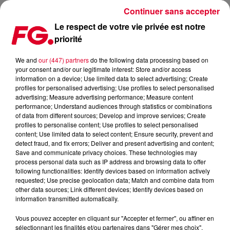
Continuer sans accepter
Le respect de votre vie privée est notre
priorité
VINTAGE CULTURE SERA CE SOIR L'INVITÉ D'ANTOINE
BADUEL !
We and
our (447) partners
do the following data processing based on
your consent and/or our legitimate interest: Store and/or access
information on a device; Use limited data to select advertising; Create
Publié : 28 novembre 2023 à 11h23 par Christophe
profiles for personalised advertising; Use profiles to select personalised
advertising; Measure advertising performance; Measure content
HUBERT
performance; Understand audiences through statistics or combinations
of data from different sources; Develop and improve services; Create
profiles to personalise content; Use profiles to select personalised
content; Use limited data to select content; Ensure security, prevent and
detect fraud, and fix errors; Deliver and present advertising and content;
Save and communicate privacy choices. These technologies may
process personal data such as IP address and browsing data to offer
following functionalities: Identify devices based on information actively
requested; Use precise geolocation data; Match and combine data from
other data sources; Link different devices; Identify devices based on
information transmitted automatically.
Vous pouvez accepter en cliquant sur "Accepter et fermer", ou affiner en
sélectionnant les finalités et/ou partenaires dans "Gérer mes choix".