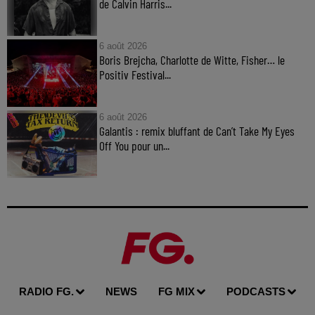
de Calvin Harris...
6 août 2026
Boris Brejcha, Charlotte de Witte, Fisher… le
Positiv Festival...
6 août 2026
Galantis : remix bluffant de Can’t Take My Eyes
Off You pour un...
RADIO FG.
NEWS
FG MIX
PODCASTS