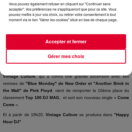
Vous pouvez également refuser en cliquant sur "Continuer sans
accepter". Vos préférences ne s'appliqueront que pour ce site. Vous
HH
pouvez mettre à jour vos choix, ou retirer votre consentement à tout
Crédit :
HH
moment via le lien "Gérer les cookies" situé en bas de chaque page.
Accepter et fermer
Le DJ et producteur brésilien
Vintage Culture
sera ce soir l'invité
Gérer mes choix
d'
Antoine Baduel
dans son émission
Happy Hour FG
(17H -
20H).
Vintage Culture
, qui a connu une grande ascension avec ses
remixes de
"Blue Monday" de New Order et "Another Brick in
the Wall" de Pink Floyd
, vient de remporter la 10ème place du
classement
Top 100 DJ MAG
, et sort son nouveau single «
Come
Come
».
Et à partir de 19h20,
Vintage Culture
se produira dans
"Happy
Hour DJ"