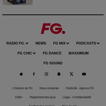
RADIO FG.
NEWS
FG MIX
PODCASTS
FG CHIC
FG DANCE
MAXXIMUM
FG SOUND
L'histoire de FG
Nous contacter
Publicité - Agence FG
DAB+
Règlement des jeux
Légal - Confidentialité