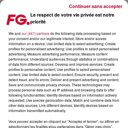
Continuer sans accepter
Le respect de votre vie privée est notre
priorité
VINTAGE CULTURE ET SOLARDO RÉUNIS SUR 'ADIDAS &
PEARLS'
We and
our (447) partners
do the following data processing based on
your consent and/or our legitimate interest: Store and/or access
information on a device; Use limited data to select advertising; Create
Publié : 27 juin 2022 à 7h53 par Antony HARARI
profiles for personalised advertising; Use profiles to select personalised
advertising; Measure advertising performance; Measure content
performance; Understand audiences through statistics or combinations
of data from different sources; Develop and improve services; Create
profiles to personalise content; Use profiles to select personalised
content; Use limited data to select content; Ensure security, prevent and
detect fraud, and fix errors; Deliver and present advertising and content;
Save and communicate privacy choices. These technologies may
process personal data such as IP address and browsing data to offer
following functionalities: Identify devices based on information actively
requested; Use precise geolocation data; Match and combine data from
other data sources; Link different devices; Identify devices based on
information transmitted automatically.
Vous pouvez accepter en cliquant sur "Accepter et fermer", ou affiner en
sélectionnant les finalités et/ou partenaires dans "Gérer mes choix".