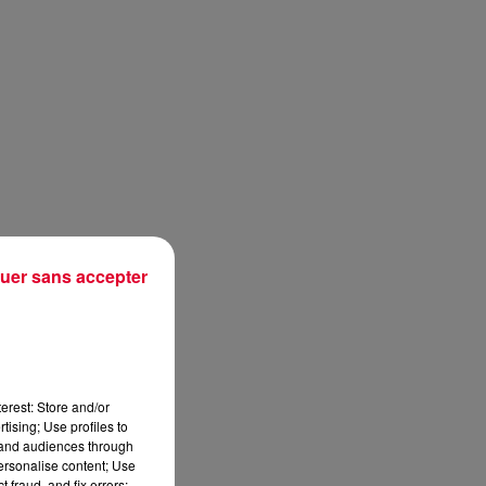
uer sans accepter
erest: Store and/or
ête
tising; Use profiles to
 la
tand audiences through
personalise content; Use
 fraud, and fix errors;