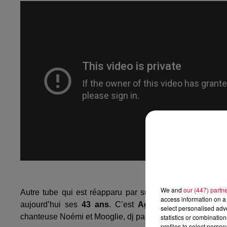
We and
our (447) partn
Autre tube qui est réapparu par surprise après des an
access information on a 
aujourd’hui ses
43 ans
. C’est
Agoria
, le producteur 
select personalised ad
chanteuse Noémi et Mooglie, dj parisien que vous avez p
statistics or combinatio
profiles to select person