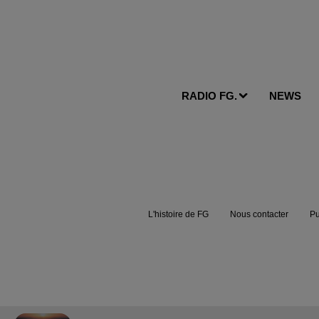
RADIO FG.
NEWS
L'histoire de FG
Nous contacter
Pu