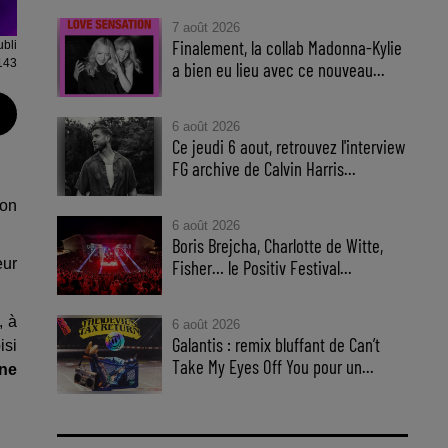
7 août 2026
Finalement, la collab Madonna-Kylie
ubli
143
a bien eu lieu avec ce nouveau...
6 août 2026
Ce jeudi 6 aout, retrouvez l'interview
FG archive de Calvin Harris...
son
6 août 2026
Boris Brejcha, Charlotte de Witte,
eur
Fisher… le Positiv Festival...
, à
6 août 2026
Galantis : remix bluffant de Can’t
isi
Take My Eyes Off You pour un...
une