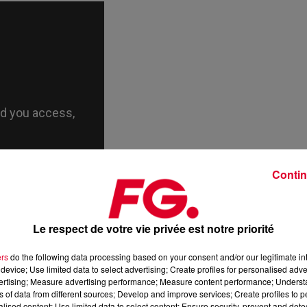
Contin
Le respect de votre vie privée est notre priorité
ers
do the following data processing based on your consent and/or our legitimate int
nées
plongées dans l’oubli
: «
Spacer
» de
Sheila
, hit qui f
device; Use limited data to select advertising; Create profiles for personalised adver
Lyonnais, qui l’a remis au goût du jour en collaborant avec
vertising; Measure advertising performance; Measure content performance; Unders
u entendre sur
Maxximum
.
ns of data from different sources; Develop and improve services; Create profiles to 
alised content; Use limited data to select content; Ensure security, prevent and detect