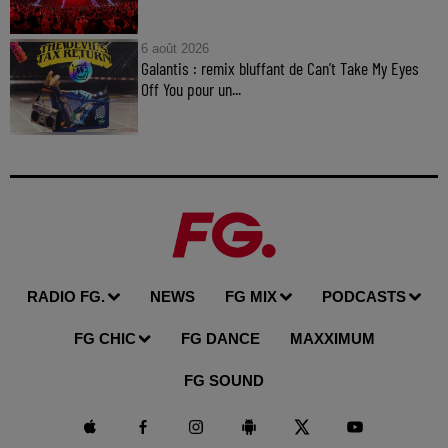
6 août 2026
Galantis : remix bluffant de Can’t Take My Eyes
Off You pour un...
RADIO FG.
NEWS
FG MIX
PODCASTS
FG CHIC
FG DANCE
MAXXIMUM
FG SOUND