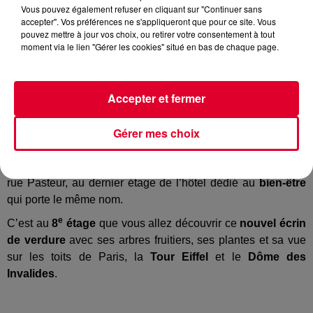
Vous pouvez également refuser en cliquant sur "Continuer sans
accepter". Vos préférences ne s'appliqueront que pour ce site. Vous
pouvez mettre à jour vos choix, ou retirer votre consentement à tout
moment via le lien "Gérer les cookies" situé en bas de chaque page.
Crédit :
Hotelvillam-paris15.com
Accepter et fermer
Gérer mes choix
Pour bien démarrer votre week-end et profiter du beau
temps dans la capitale, on a trouvé le
nouveau rooftop
à
essayer de toute urgence.
Villa M
, un
toit terrasse
installé
rue Pasteur, au dernier étage de l’hôtel dédié au
bien-être
qui porte le même nom.
e
C’est au
8
étage
que vous allez découvrir ce
nouvel écrin
de verdure
avec ses arbres fruitiers, ses plantes et sa vue
sur les toits de Paris, la
Tour Eiffel
et le
Dôme des
Invalides
.