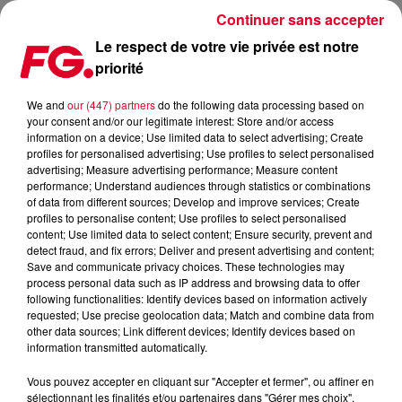
Continuer sans accepter
Le respect de votre vie privée est notre
priorité
VILLA M, LE NOUVEAU ROOFTOP DU 15E ARRONDISSEMENT
We and
our (447) partners
do the following data processing based on
your consent and/or our legitimate interest: Store and/or access
Publié : 20 mai 2022 à 18h13 par Sophie DIAS
information on a device; Use limited data to select advertising; Create
profiles for personalised advertising; Use profiles to select personalised
advertising; Measure advertising performance; Measure content
performance; Understand audiences through statistics or combinations
of data from different sources; Develop and improve services; Create
profiles to personalise content; Use profiles to select personalised
content; Use limited data to select content; Ensure security, prevent and
detect fraud, and fix errors; Deliver and present advertising and content;
Save and communicate privacy choices. These technologies may
process personal data such as IP address and browsing data to offer
following functionalities: Identify devices based on information actively
requested; Use precise geolocation data; Match and combine data from
other data sources; Link different devices; Identify devices based on
information transmitted automatically.
Vous pouvez accepter en cliquant sur "Accepter et fermer", ou affiner en
sélectionnant les finalités et/ou partenaires dans "Gérer mes choix".