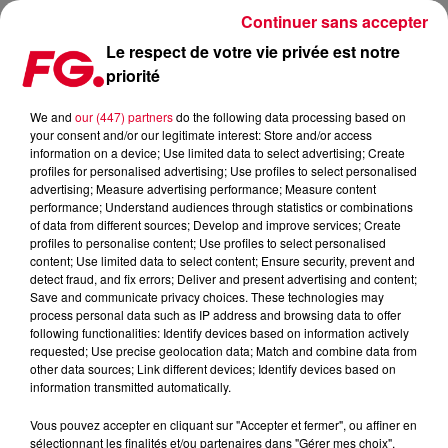
Continuer sans accepter
Le respect de votre vie privée est notre
priorité
VLADIMIR CAUCHEMAR | CLUB FG LIVE DJ MIX | HALLOWEEN
We and
our (447) partners
do the following data processing based on
your consent and/or our legitimate interest: Store and/or access
information on a device; Use limited data to select advertising; Create
profiles for personalised advertising; Use profiles to select personalised
advertising; Measure advertising performance; Measure content
Cet élément est masqué compte-tenu du refus du
performance; Understand audiences through statistics or combinations
of data from different sources; Develop and improve services; Create
dépôt de cookies que vous avez exprimé. Si vous
profiles to personalise content; Use profiles to select personalised
souhaitez l'afficher, merci de nous donner votre accord
content; Use limited data to select content; Ensure security, prevent and
en cliquant sur le bouton ci-dessous.
detect fraud, and fix errors; Deliver and present advertising and content;
Save and communicate privacy choices. These technologies may
process personal data such as IP address and browsing data to offer
Afficher l'élément
following functionalities: Identify devices based on information actively
requested; Use precise geolocation data; Match and combine data from
other data sources; Link different devices; Identify devices based on
information transmitted automatically.
Emission spéciale Halloween dans les studios de Radio FG
avec une Ed Banger Live Session et la venue
Vous pouvez accepter en cliquant sur "Accepter et fermer", ou affiner en
exceptionnelle de Vladimir Cauchemar.
sélectionnant les finalités et/ou partenaires dans "Gérer mes choix".