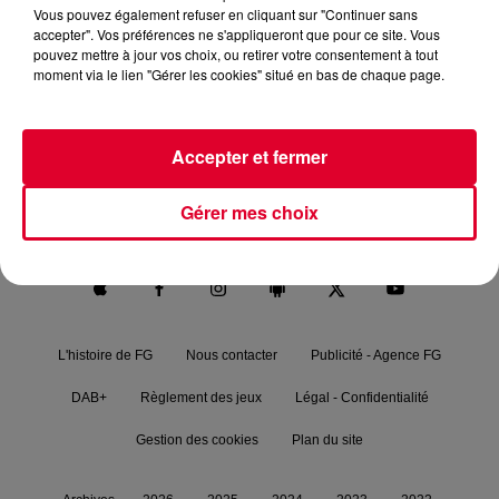
Vous pouvez également refuser en cliquant sur "Continuer sans
accepter". Vos préférences ne s'appliqueront que pour ce site. Vous
pouvez mettre à jour vos choix, ou retirer votre consentement à tout
moment via le lien "Gérer les cookies" situé en bas de chaque page.
RADIO FG.
NEWS
FG MIX
PODCASTS
Accepter et fermer
FG CHIC
FG DANCE
MAXXIMUM
Gérer mes choix
FG SOUND
L'histoire de FG
Nous contacter
Publicité - Agence FG
DAB+
Règlement des jeux
Légal - Confidentialité
Gestion des cookies
Plan du site