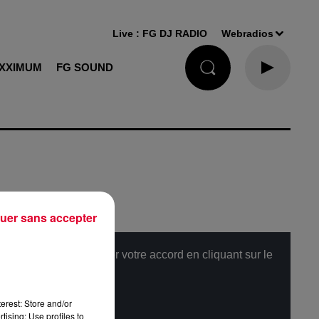
Live :
FG DJ RADIO
Webradios
XXIMUM
FG SOUND
uer sans accepter
, merci de nous donner votre accord en cliquant sur le
erest: Store and/or
tising; Use profiles to