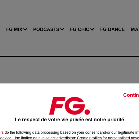
FG MIX
PODCASTS
FG CHIC
FG DANCE
MA
Contin
de cookies que vous avez exprimé. Si vous souhaitez l'afficher
Le respect de votre vie privée est notre priorité
bouton ci-dessous.
ers
do the following data processing based on your consent and/or our legitimate int
Afficher l'élément
device; Use limited data to select advertising; Create profiles for personalised adver