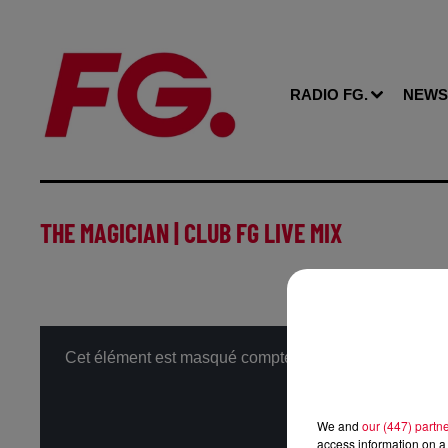
RADIO FG.
NEWS
THE MAGICIAN | CLUB FG LIVE MIX
Cet élément est masqué compte-tenu du refus du dépôt 
We and
our (447) partn
access information on a 