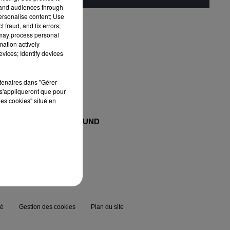
tand audiences through
personalise content; Use
é.
 fraud, and fix errors;
 may process personal
mation actively
vices; Identify devices
rtenaires dans "Gérer
s'appliqueront que pour
les cookies" situé en
MAXXIMUM
FG SOUND
té
Gestion des cookies
Plan du site