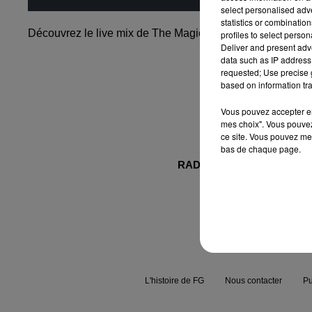
select personalised ad
statistics or combinatio
Découvrez le live mix de The Magician dans les studios de
profiles to select person
Deliver and present adv
data such as IP address 
requested; Use precise g
based on information tra
Vous pouvez accepter en 
mes choix". Vous pouvez
ce site. Vous pouvez met
bas de chaque page.
RADIO FG.
NEWS
L'histoire de FG
Nous contacter
Pu