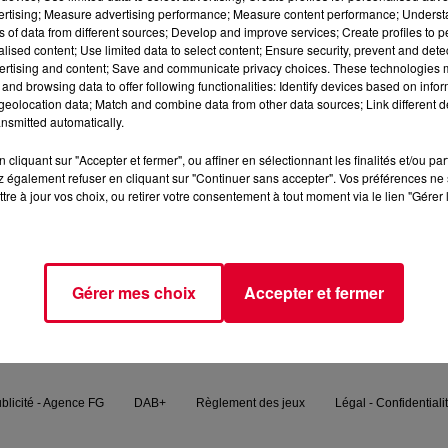
vertising; Measure advertising performance; Measure content performance; Unders
ns of data from different sources; Develop and improve services; Create profiles to 
 Radio FG. Il nous présente un DJ set éclectique et sophistiqu
alised content; Use limited data to select content; Ensure security, prevent and detect
ertising and content; Save and communicate privacy choices. These technologies
and browsing data to offer following functionalities: Identify devices based on infor
eolocation data; Match and combine data from other data sources; Link different de
nsmitted automatically.
cliquant sur "Accepter et fermer", ou affiner en sélectionnant les finalités et/ou pa
 également refuser en cliquant sur "Continuer sans accepter". Vos préférences ne 
tre à jour vos choix, ou retirer votre consentement à tout moment via le lien "Gérer 
FG MIX
PODCASTS
FG CHIC
FG DANCE
Gérer mes choix
Accepter et fermer
blicité - Agence FG
DAB+
Règlement des jeux
Légal - Confidentiali