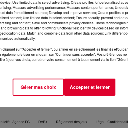
device; Use limited data to select advertising; Create profiles for personalised adver
vertising; Measure advertising performance; Measure content performance; Unders
ns of data from different sources; Develop and improve services; Create profiles to 
TER s'est fait remarquer avec des titres N°1 dans les charts
alised content; Use limited data to select content; Ensure security, prevent and detect
loud Party à l'occasion de la sortie de "Real Love" sur le label
ertising and content; Save and communicate privacy choices. These technologies
and browsing data to offer following functionalities: Identify devices based on infor
eolocation data; Match and combine data from other data sources; Link different de
nsmitted automatically.
cliquant sur "Accepter et fermer", ou affiner en sélectionnant les finalités et/ou pa
 également refuser en cliquant sur "Continuer sans accepter". Vos préférences ne 
tre à jour vos choix, ou retirer votre consentement à tout moment via le lien "Gérer 
FG MIX
PODCASTS
FG CHIC
FG DANCE
Gérer mes choix
Accepter et fermer
blicité - Agence FG
DAB+
Règlement des jeux
Légal - Confidentiali