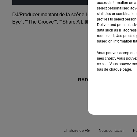
access information on a 
select personalised ad
statistics or combinatio
DJ/Producer montant de la scène House écossaise SAM DEX
profiles to select person
Eye", "‘The Groove’", "‘Share A Little Ecstasy’" est en C
Deliver and present adv
data such as IP address 
requested; Use precise g
based on information tra
Vous pouvez accepter en 
mes choix". Vous pouvez
ce site. Vous pouvez met
bas de chaque page.
RADIO FG.
NEWS
L'histoire de FG
Nous contacter
Pu