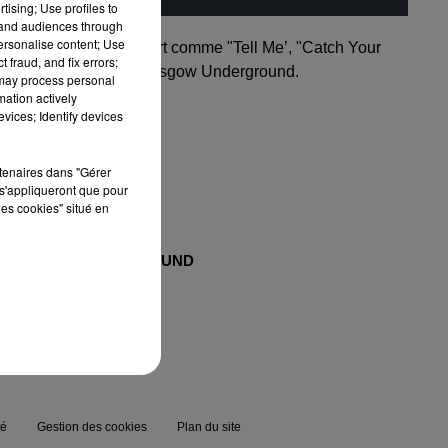
tising; Use profiles to
tand audiences through
personalise content; Use
 Traxsource et Beatport comme "Tell Me’, "Catch Your
 fraud, and fix errors;
 écossais de référence Glasgow Underground.
 may process personal
mation actively
vices; Identify devices
rtenaires dans "Gérer
s'appliqueront que pour
les cookies" situé en
MAXXIMUM
FG SOUND
té
Gestion des cookies
Plan du site