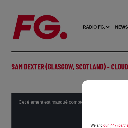
RADIO FG.
NEWS
SAM DEXTER (GLASGOW, SCOTLAND) - CLOU
Cet élément est masqué compte-tenu du refus du dépôt 
We and
our (447) partn