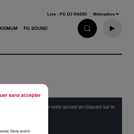
Live :
FG DJ RADIO
Webradios
XXIMUM
FG SOUND
uer sans accepter
, merci de nous donner votre accord en cliquant sur le
erest: Store and/or