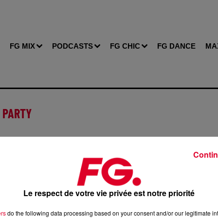
FG MIX
PODCASTS
FG CHIC
FG DANCE
MA
D PARTY
Contin
de cookies que vous avez exprimé. Si vous souhaitez l'afficher
bouton ci-dessous.
Le respect de votre vie privée est notre priorité
Afficher l'élément
ers
do the following data processing based on your consent and/or our legitimate int