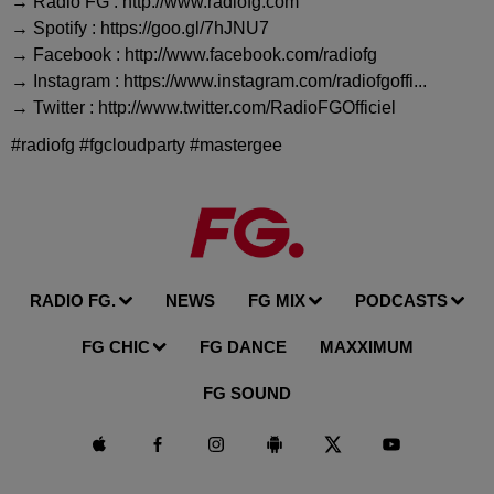
→ Radio FG : http://www.radiofg.com
→ Spotify : https://goo.gl/7hJNU7
→ Facebook : http://www.facebook.com/radiofg
→ Instagram : https://www.instagram.com/radiofgoffi...
→ Twitter : http://www.twitter.com/RadioFGOfficiel
#radiofg #fgcloudparty #mastergee
RADIO FG.
NEWS
FG MIX
PODCASTS
FG CHIC
FG DANCE
MAXXIMUM
FG SOUND