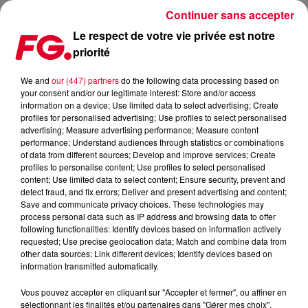
Continuer sans accepter
Le respect de votre vie privée est notre
priorité
MASTER GEE | FG CLOUD PARTY | LIVE DJ MIX | RADIO FG
We and
our (447) partners
do the following data processing based on
your consent and/or our legitimate interest: Store and/or access
information on a device; Use limited data to select advertising; Create
profiles for personalised advertising; Use profiles to select personalised
advertising; Measure advertising performance; Measure content
Cet élément est masqué compte-tenu du refus du
performance; Understand audiences through statistics or combinations
of data from different sources; Develop and improve services; Create
dépôt de cookies que vous avez exprimé. Si vous
profiles to personalise content; Use profiles to select personalised
souhaitez l'afficher, merci de nous donner votre accord
content; Use limited data to select content; Ensure security, prevent and
en cliquant sur le bouton ci-dessous.
detect fraud, and fix errors; Deliver and present advertising and content;
Save and communicate privacy choices. These technologies may
process personal data such as IP address and browsing data to offer
Afficher l'élément
following functionalities: Identify devices based on information actively
requested; Use precise geolocation data; Match and combine data from
other data sources; Link different devices; Identify devices based on
information transmitted automatically.
�x}� Soutenir la collecte de fonds 'FG for DJs' :
https://bit.ly/fg-for-djs
Vous pouvez accepter en cliquant sur "Accepter et fermer", ou affiner en
�� Abonnez-vous pour plus de musique:
sélectionnant les finalités et/ou partenaires dans "Gérer mes choix".